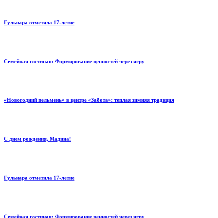
Гульнара отметила 17‑летие
Семейная гостиная: Формирование ценностей через игру
«Новогодний пельмень» в центре «Забота»: теплая зимняя традиция
С днем рождения, Мадина!
Гульнара отметила 17‑летие
Семейная гостиная: Формирование ценностей через игру