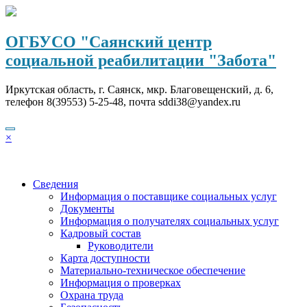
Перейти
к
содержимому
ОГБУСО "Саянский центр
социальной реабилитации "Забота"
Иркутская область, г. Саянск, мкр. Благовещенский, д. 6,
телефон 8(39553) 5-25-48, почта sddi38@yandex.ru
×
Сведения
Информация о поставщике социальных услуг
Документы
Информация о получателях социальных услуг
Кадровый состав
Руководители
Карта доступности
Материально-техническое обеспечение
Информация о проверках
Охрана труда