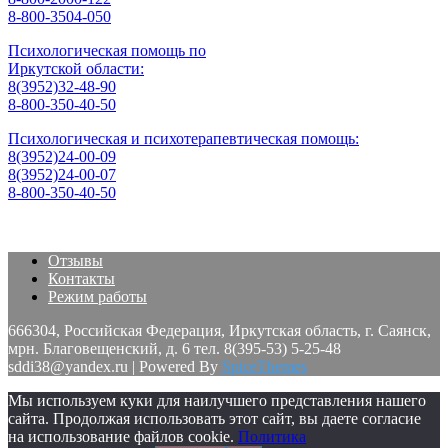
8-800-3504-050
Психологическая помощь по
Иркутской области:
8(3952)32-48-90
8-800-350-40-50
Психологическая и психотерапевтическая помощь:
8(3952)24-00-09
8(3952)24-00-07
8-800-350-40-50
Отзывы
Контакты
Режим работы
666304, Российская Федерация, Иркутская область, г. Саянск,
мрн. Благовещенский, д. 6 тел. 8(395-53) 5-25-48
sddi38@yandex.ru | Powered By
SpiceThemes
Мы используем куки для наилучшего представления нашего
сайта. Продолжая использовать этот сайт, вы даете согласие
на использование файлов cookie.
Политика