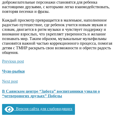
доброжелательные персонажи становятся для ребенка
настоящими друзьями, с которыми легко взаимодействовать,
повторяя песенки и фразы.
Каждый просмотр превращается в маленькое, наполненное
радостью путешествие, где ребенок учится новым звукам и
словам, двигается в ритм музыки и чувствует поддержку и
внимание взрослых, что укрепляет уверенность и желание
познавать мир. Таким образом, музыкальные мультфильмы
становятся важной частью коррекционного процесса, помогая
детям с ТМНР раскрыть свои возможности и обрести радость
общения.
Previous post
Чудо-рыбки
Next post
В Саянском центре “Забота” воспитанники узнали о
“четвероногих друзьях” Победы
Версия сайта для слабовидящих