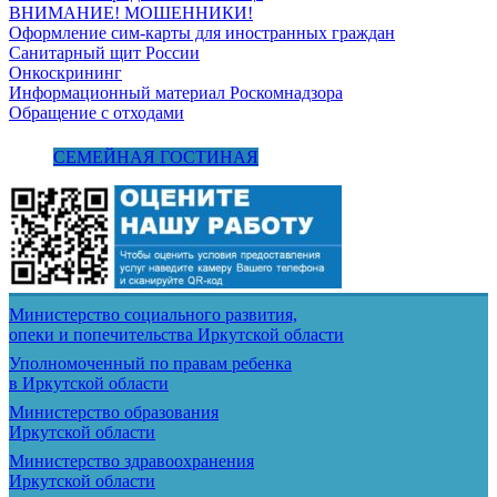
ВНИМАНИЕ! МОШЕННИКИ!
Оформление сим-карты для иностранных граждан
Санитарный щит России
Онкоскрининг
Информационный материал Роскомнадзора
Обращение с отходами
СЕМЕЙНАЯ ГОСТИНАЯ
Министерство социального развития,
опеки и попечительства
Иркутской области
Уполномоченный по правам ребенка
в Иркутской области
Министерство образования
Иркутской области
Министерство здравоохранения
Иркутской области