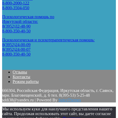
8-800-2000-122
8-800-3504-050
Психологическая помощь по
Иркутской области:
8(3952)32-48-90
8-800-350-40-50
Психологическая и психотерапевтическая помощь:
8(3952)24-00-09
8(3952)24-00-07
8-800-350-40-50
Отзывы
Контакты
Режим работы
666304, Российская Федерация, Иркутская область, г. Саянск,
мрн. Благовещенский, д. 6 тел. 8(395-53) 5-25-48
sddi38@yandex.ru | Powered By
SpiceThemes
Мы используем куки для наилучшего представления нашего
сайта. Продолжая использовать этот сайт, вы даете согласие