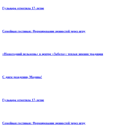
Гульнара отметила 17‑летие
Семейная гостиная: Формирование ценностей через игру
«Новогодний пельмень» в центре «Забота»: теплая зимняя традиция
С днем рождения, Мадина!
Гульнара отметила 17‑летие
Семейная гостиная: Формирование ценностей через игру