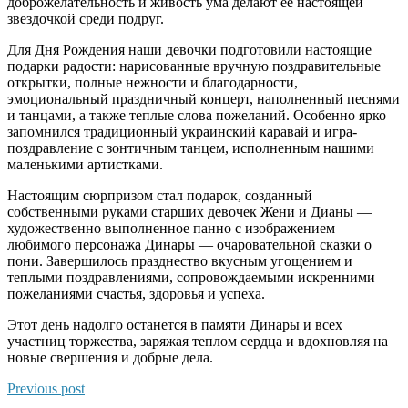
доброжелательность и живость ума делают её настоящей
звездочкой среди подруг.
Для Дня Рождения наши девочки подготовили настоящие
подарки радости: нарисованные вручную поздравительные
открытки, полные нежности и благодарности,
эмоциональный праздничный концерт, наполненный песнями
и танцами, а также теплые слова пожеланий. Особенно ярко
запомнился традиционный украинский каравай и игра-
поздравление с зонтичным танцем, исполненным нашими
маленькими артистками.
Настоящим сюрпризом стал подарок, созданный
собственными руками старших девочек Жени и Дианы —
художественно выполненное панно с изображением
любимого персонажа Динары — очаровательной сказки о
пони. Завершилось празднество вкусным угощением и
теплыми поздравлениями, сопровождаемыми искренними
пожеланиями счастья, здоровья и успеха.
Этот день надолго останется в памяти Динары и всех
участниц торжества, заряжая теплом сердца и вдохновляя на
новые свершения и добрые дела.
Previous post