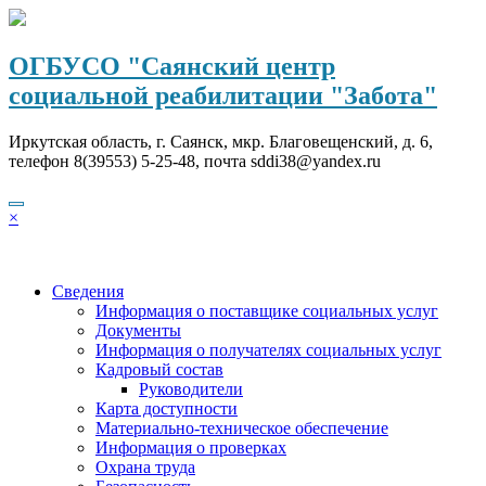
Перейти
к
содержимому
ОГБУСО "Саянский центр
социальной реабилитации "Забота"
Иркутская область, г. Саянск, мкр. Благовещенский, д. 6,
телефон 8(39553) 5-25-48, почта sddi38@yandex.ru
×
Сведения
Информация о поставщике социальных услуг
Документы
Информация о получателях социальных услуг
Кадровый состав
Руководители
Карта доступности
Материально-техническое обеспечение
Информация о проверках
Охрана труда