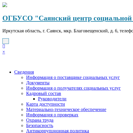
Перейти
к
содержимому
ОГБУСО "Саянский центр социальной 
Иркутская область, г. Саянск, мкр. Благовещенский, д. 6, телеф
×
Сведения
Информация о поставщике социальных услуг
Документы
Информация о получателях социальных услуг
Кадровый состав
Руководители
Карта доступности
Материально-техническое обеспечение
Информация о проверках
Охрана труда
Безопасность
Антикоррупционная политика