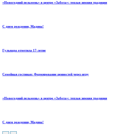
«Новогодний пельмень» в центре «Забота»: теплая зимняя традиция
С днем рождения, Мадина!
Гульнара отметила 17‑летие
Семейная гостиная: Формирование ценностей через игру
«Новогодний пельмень» в центре «Забота»: теплая зимняя традиция
С днем рождения, Мадина!