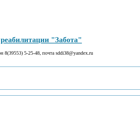
реабилитации "Забота"
он 8(39553) 5-25-48, почта sddi38@yandex.ru