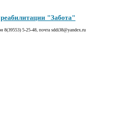
реабилитации "Забота"
он 8(39553) 5-25-48, почта sddi38@yandex.ru