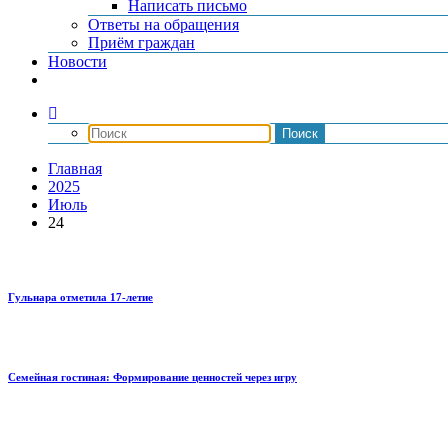
Написать письмо
Ответы на обращения
Приём граждан
Новости
Главная
2025
Июль
24
Гульнара отметила 17‑летие
Семейная гостиная: Формирование ценностей через игру