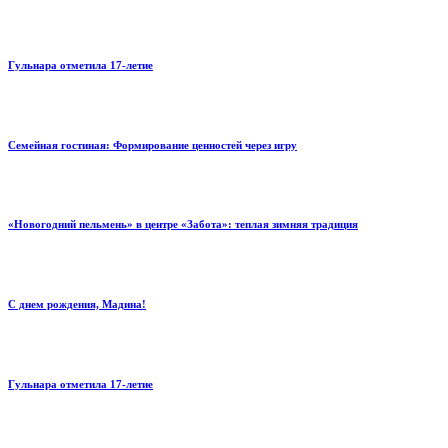
Гульнара отметила 17‑летие
Семейная гостиная: Формирование ценностей через игру
«Новогодний пельмень» в центре «Забота»: теплая зимняя традиция
С днем рождения, Мадина!
Гульнара отметила 17‑летие