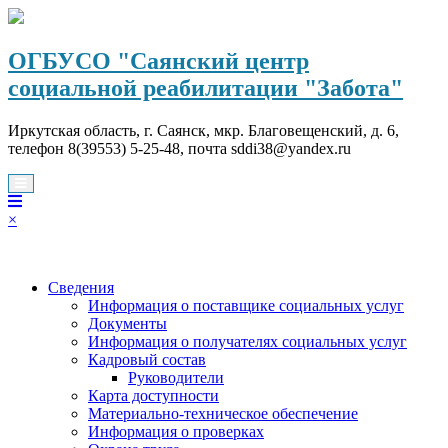
Перейти
к
содержимому
ОГБУСО "Саянский центр
социальной реабилитации "Забота"
Иркутская область, г. Саянск, мкр. Благовещенский, д. 6,
телефон 8(39553) 5-25-48, почта sddi38@yandex.ru
×
Сведения
Информация о поставщике социальных услуг
Документы
Информация о получателях социальных услуг
Кадровый состав
Руководители
Карта доступности
Материально-техническое обеспечение
Информация о проверках