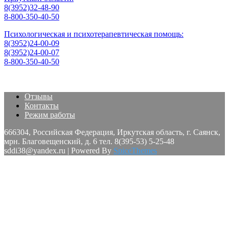
8(3952)32-48-90
8-800-350-40-50
Психологическая и психотерапевтическая помощь:
8(3952)24-00-09
8(3952)24-00-07
8-800-350-40-50
Отзывы
Контакты
Режим работы
666304, Российская Федерация, Иркутская область, г. Саянск,
мрн. Благовещенский, д. 6 тел. 8(395-53) 5-25-48
sddi38@yandex.ru | Powered By
SpiceThemes