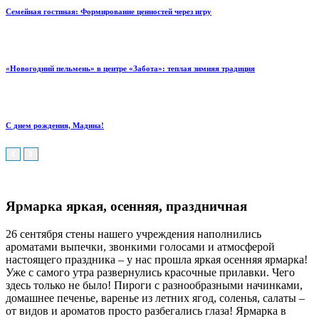
Семейная гостиная: Формирование ценностей через игру
«Новогодний пельмень» в центре «Забота»: теплая зимняя традиция
С днем рождения, Мадина!
Ярмарка яркая, осенняя, праздничная
26 сентября стены нашего учреждения наполнились
ароматами выпечки, звонкими голосами и атмосферой
настоящего праздника – у нас прошла яркая осенняя ярмарка!
Уже с самого утра развернулись красочные прилавки. Чего
здесь только не было! Пироги с разнообразными начинками,
домашнее печенье, варенье из летних ягод, соленья, салаты –
от видов и ароматов просто разбегались глаза! Ярмарка в