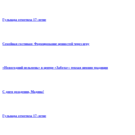
Гульнара отметила 17‑летие
Семейная гостиная: Формирование ценностей через игру
«Новогодний пельмень» в центре «Забота»: теплая зимняя традиция
С днем рождения, Мадина!
Гульнара отметила 17‑летие