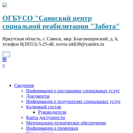
Перейти
к
содержимому
ОГБУСО "Саянский центр
социальной реабилитации "Забота"
Иркутская область, г. Саянск, мкр. Благовещенский, д. 6,
телефон 8(39553) 5-25-48, почта sddi38@yandex.ru
×
Сведения
Информация о поставщике социальных услуг
Документы
Информация о получателях социальных услуг
Кадровый состав
Руководители
Карта доступности
Материально-техническое обеспечение
Информация о проверках