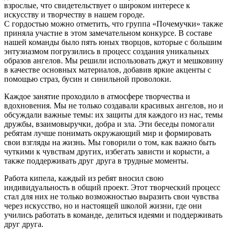
взрослые, что свидетельствует о широком интересе к
искусству и творчеству в нашем городе.
С гордостью можно отметить, что группа «Почемучки» также
приняла участие в этом замечательном конкурсе. В составе
нашей команды было пять юных творцов, которые с большим
энтузиазмом погрузились в процесс создания уникальных
образов ангелов. Мы решили использовать джут и мешковину
в качестве основных материалов, добавив яркие акценты с
помощью страз, бусин и синильной проволоки.
Каждое занятие проходило в атмосфере творчества и
вдохновения. Мы не только создавали красивых ангелов, но и
обсуждали важные темы: их защиты для каждого из нас, темы
дружбы, взаимовыручки, добра и зла. Эти беседы помогали
ребятам лучше понимать окружающий мир и формировать
свои взгляды на жизнь. Мы говорили о том, как важно быть
чуткими к чувствам других, избегать зависти и корысти, а
также поддерживать друг друга в трудные моменты.
Работа кипела, каждый из ребят вносил свою
индивидуальность в общий проект. Этот творческий процесс
стал для них не только возможностью выразить свои чувства
через искусство, но и настоящей школой жизни, где они
учились работать в команде, делиться идеями и поддерживать
друг друга.