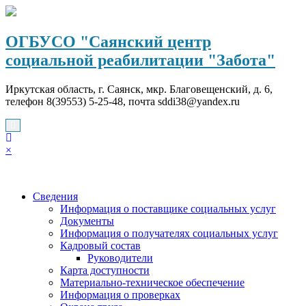
Перейти
к
содержимому
ОГБУСО "Саянский центр
социальной реабилитации "Забота"
Иркутская область, г. Саянск, мкр. Благовещенский, д. 6,
телефон 8(39553) 5-25-48, почта sddi38@yandex.ru
×
Сведения
Информация о поставщике социальных услуг
Документы
Информация о получателях социальных услуг
Кадровый состав
Руководители
Карта доступности
Материально-техническое обеспечение
Информация о проверках