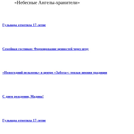
«Небесные Ангелы-хранители»
Гульнара отметила 17‑летие
Семейная гостиная: Формирование ценностей через игру
«Новогодний пельмень» в центре «Забота»: теплая зимняя традиция
С днем рождения, Мадина!
Гульнара отметила 17‑летие