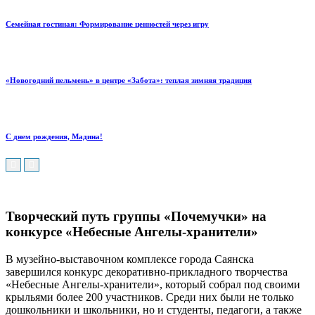
Семейная гостиная: Формирование ценностей через игру
«Новогодний пельмень» в центре «Забота»: теплая зимняя традиция
С днем рождения, Мадина!
Творческий путь группы «Почемучки» на
конкурсе «Небесные Ангелы-хранители»
В музейно-выставочном комплексе города Саянска
завершился конкурс декоративно-прикладного творчества
«Небесные Ангелы-хранители», который собрал под своими
крыльями более 200 участников.
Среди них были не только
дошкольники и школьники, но и студенты, педагоги, а также