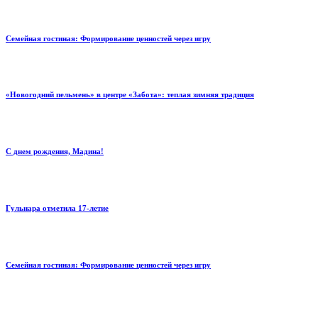
Семейная гостиная: Формирование ценностей через игру
«Новогодний пельмень» в центре «Забота»: теплая зимняя традиция
С днем рождения, Мадина!
Гульнара отметила 17‑летие
Семейная гостиная: Формирование ценностей через игру