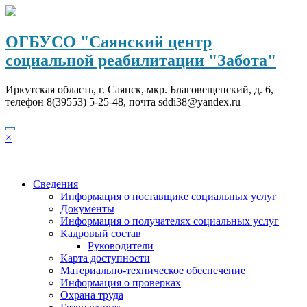
Перейти
к
содержимому
ОГБУСО "Саянский центр
социальной реабилитации "Забота"
Иркутская область, г. Саянск, мкр. Благовещенский, д. 6,
телефон 8(39553) 5-25-48, почта sddi38@yandex.ru
×
Сведения
Информация о поставщике социальных услуг
Документы
Информация о получателях социальных услуг
Кадровый состав
Руководители
Карта доступности
Материально-техническое обеспечение
Информация о проверках
Охрана труда