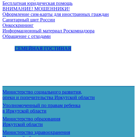
Бесплатная юридическая помощь
ВНИМАНИЕ! МОШЕННИКИ!
Оформление сим-карты для иностранных граждан
Санитарный щит России
Онкоскрининг
Информационный материал Роскомнадзора
Обращение с отходами
СЕМЕЙНАЯ ГОСТИНАЯ
Министерство социального развития,
опеки и попечительства
Иркутской области
Уполномоченный по правам ребенка
в Иркутской области
Министерство образования
Иркутской области
Министерство здравоохранения