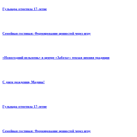
Гульнара отметила 17‑летие
Семейная гостиная: Формирование ценностей через игру
«Новогодний пельмень» в центре «Забота»: теплая зимняя традиция
С днем рождения, Мадина!
Гульнара отметила 17‑летие
Семейная гостиная: Формирование ценностей через игру