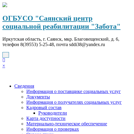
Перейти
к
содержимому
ОГБУСО "Саянский центр
социальной реабилитации "Забота"
Иркутская область, г. Саянск, мкр. Благовещенский, д. 6,
телефон 8(39553) 5-25-48, почта sddi38@yandex.ru
×
Сведения
Информация о поставщике социальных услуг
Документы
Информация о получателях социальных услуг
Кадровый состав
Руководители
Карта доступности
Материально-техническое обеспечение
Информация о проверках