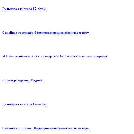
Гульнара отметила 17‑летие
Семейная гостиная: Формирование ценностей через игру
«Новогодний пельмень» в центре «Забота»: теплая зимняя традиция
С днем рождения, Мадина!
Гульнара отметила 17‑летие
Семейная гостиная: Формирование ценностей через игру