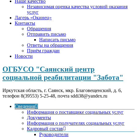
Наше качество
Независимая оценка качества условий оказания
услуг
Лагерь «Окинец»
Контакты
Обращения
Отправить письмо
Написать письмо
Ответы на обращения
Приём граждан
Новости
ОГБУСО "Саянский центр
социальной реабилитации "Забота"
Иркутская область, г. Саянск, мкр. Благовещенский, д. 6,
телефон 8(39553) 5-25-48, почта sddi38@yandex.ru
Сведения
Информация о поставщике социальных услуг
Документы
Информация о получателях социальных услуг
Кадровый состав
Руководители