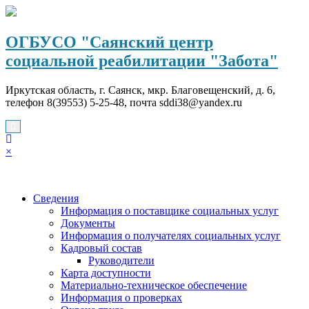
Перейти
к
содержимому
ОГБУСО "Саянский центр
социальной реабилитации "Забота"
Иркутская область, г. Саянск, мкр. Благовещенский, д. 6,
телефон 8(39553) 5-25-48, почта sddi38@yandex.ru
×
Сведения
Информация о поставщике социальных услуг
Документы
Информация о получателях социальных услуг
Кадровый состав
Руководители
Карта доступности
Материально-техническое обеспечение
Информация о проверках