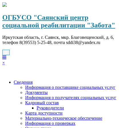
Перейти
к
содержимому
ОГБУСО "Саянский центр
социальной реабилитации "Забота"
Иркутская область, г. Саянск, мкр. Благовещенский, д. 6,
телефон 8(39553) 5-25-48, почта sddi38@yandex.ru
×
Сведения
Информация о поставщике социальных услуг
Документы
Информация о получателях социальных услуг
Кадровый состав
Руководители
Карта доступности
Материально-техническое обеспечение
Информация о проверках