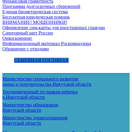
Финансовая грамотность
Программа долгосрочных сбережений
Единая биометрическая система
Бесплатная юридическая помощь
ВНИМАНИЕ! МОШЕННИКИ!
Оформление сим-карты для иностранных граждан
Санитарный щит России
Онкоскрининг
Информационный материал Роскомнадзора
Обращение с отходами
СЕМЕЙНАЯ ГОСТИНАЯ
Министерство социального развития,
опеки и попечительства
Иркутской области
Уполномоченный по правам ребенка
в Иркутской области
Министерство образования
Иркутской области
Министерство здравоохранения
Иркутской области