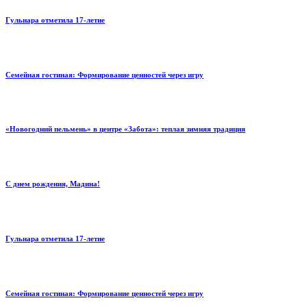
Гульнара отметила 17‑летие
Семейная гостиная: Формирование ценностей через игру
«Новогодний пельмень» в центре «Забота»: теплая зимняя традиция
С днем рождения, Мадина!
Гульнара отметила 17‑летие
Семейная гостиная: Формирование ценностей через игру