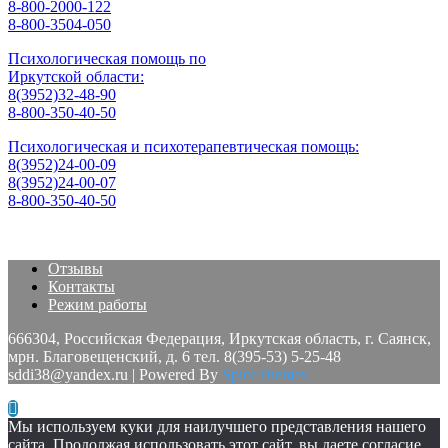
8-800-2000-122
8-800-3504-050
Психологическая помощь по
Иркутской области:
8(3952)32-48-90
8-800-350-40-50
Психологическая и психотерапевтическая помощь:
8(3952)24-00-09
8(3952)24-00-07
8-800-350-40-50
Отзывы
Контакты
Режим работы
666304, Российская Федерация, Иркутская область, г. Саянск,
мрн. Благовещенский, д. 6 тел. 8(395-53) 5-25-48
sddi38@yandex.ru | Powered By
SpiceThemes
Мы используем куки для наилучшего представления нашего
сайта. Продолжая использовать этот сайт, вы даете согласие