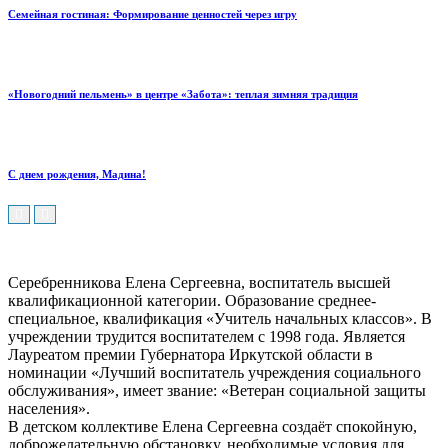
Семейная гостиная: Формирование ценностей через игру
«Новогодний пельмень» в центре «Забота»: теплая зимняя традиция
С днем рождения, Мадина!
Серебренникова Елена Сергеевна, воспитатель высшей
квалификационной категории. Образование среднее-
специальное, квалификация «Учитель начальных классов». В
учреждении трудится воспитателем с 1998 года. Является
Лауреатом премии Губернатора Иркутской области в
номинации «Лучший воспитатель учреждения социального
обслуживания», имеет звание: «Ветеран социальной защиты
населения».
В детском коллективе Елена Сергеевна создаёт спокойную,
доброжелательную обстановку, необходимые условия для