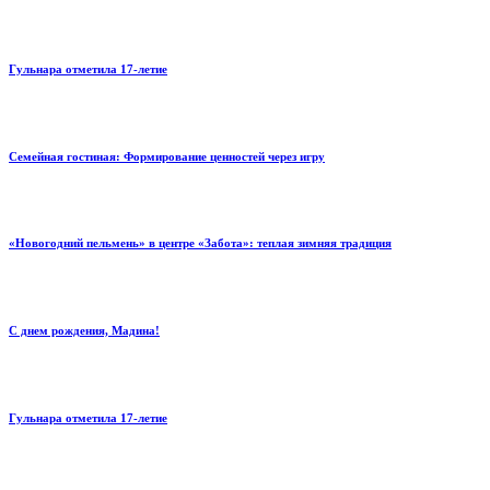
Гульнара отметила 17‑летие
Семейная гостиная: Формирование ценностей через игру
«Новогодний пельмень» в центре «Забота»: теплая зимняя традиция
С днем рождения, Мадина!
Гульнара отметила 17‑летие