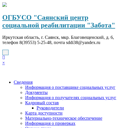
Перейти
к
содержимому
ОГБУСО "Саянский центр
социальной реабилитации "Забота"
Иркутская область, г. Саянск, мкр. Благовещенский, д. 6,
телефон 8(39553) 5-25-48, почта sddi38@yandex.ru
×
Сведения
Информация о поставщике социальных услуг
Документы
Информация о получателях социальных услуг
Кадровый состав
Руководители
Карта доступности
Материально-техническое обеспечение
Информация о проверках