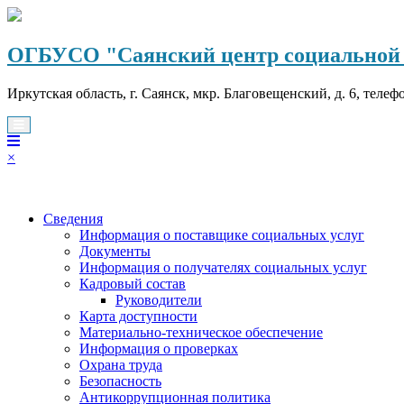
Перейти
к
содержимому
ОГБУСО "Саянский центр социальной 
Иркутская область, г. Саянск, мкр. Благовещенский, д. 6, телеф
×
Сведения
Информация о поставщике социальных услуг
Документы
Информация о получателях социальных услуг
Кадровый состав
Руководители
Карта доступности
Материально-техническое обеспечение
Информация о проверках
Охрана труда
Безопасность
Антикоррупционная политика