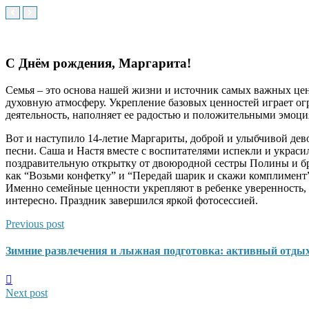
С Днём рождения, Маргарита!
Семья – это основа нашей жизни и источник самых важных це
духовную атмосферу. Укрепление базовых ценностей играет ог
деятельность, наполняет ее радостью и положительными эмоци
Вот и наступило 14-летие Маргариты, доброй и улыбчивой дев
песни. Саша и Настя вместе с воспитателями испекли и украси
поздравительную открытку от двоюродной сестры Полины и бр
как “Возьми конфетку” и “Передай шарик и скажи комплимент”
Именно семейные ценности укрепляют в ребенке уверенность, 
интересно. Праздник завершился яркой фотосессией.
Previous post
Зимние развлечения и лыжная подготовка: активный отдых
Next post