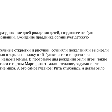
празднование дней рождения детей, создающее особую
 сознании. Ожидание праздника организует детскую
ительные открытки и рисунки, сочиняли пожелания и выбирали
тью открыла посылку от бабушки и тети и прочитала
 незабываемым. В программе дня рождения были игры, такие
ем с тортом Маргарита загадала желание, задувая свечи.
 мира. А это самое главное! Рита улыбалась, а детям было