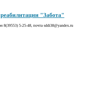
реабилитации "Забота"
он 8(39553) 5-25-48, почта sddi38@yandex.ru