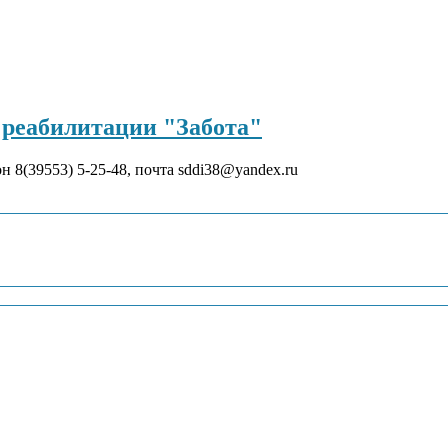
реабилитации "Забота"
он 8(39553) 5-25-48, почта sddi38@yandex.ru