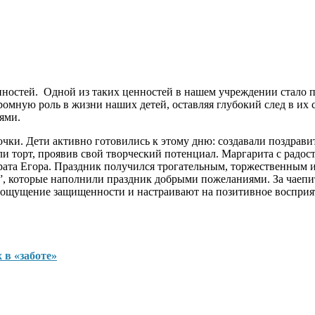
нностей. Одной из таких ценностей в нашем учреждении стало 
ромную роль в жизни наших детей, оставляя глубокий след в их
ями.
очки. Дети активно готовились к этому дню: создавали поздрав
ли торт, проявив свой творческий потенциал. Маргарита с радос
ата Егора. Праздник получился трогательным, торжественным и
, которые наполнили праздник добрыми пожеланиями. За чаепити
ощущение защищенности и настраивают на позитивное восприятие
 в «заботе»