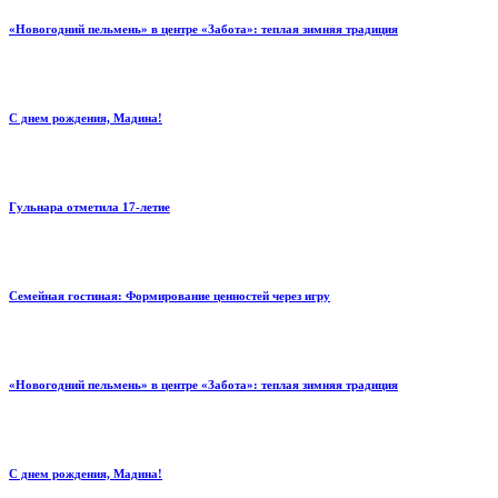
«Новогодний пельмень» в центре «Забота»: теплая зимняя традиция
С днем рождения, Мадина!
Гульнара отметила 17‑летие
Семейная гостиная: Формирование ценностей через игру
«Новогодний пельмень» в центре «Забота»: теплая зимняя традиция
С днем рождения, Мадина!