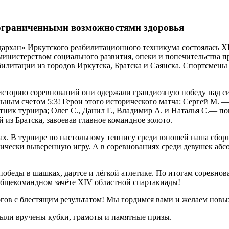
с ограниченными возможностями здоровья
ндархан» Иркутского реабилитационного техникума состоялась X
министерством социального развития, опеки и попечительства п
илитации из городов Иркутска, Братска и Саянска. Спортсмены 
 историю соревнований они одержали грандиозную победу над 
ным счетом 5:3! Герои этого исторического матча: Сергей М. — 
ик турнира; Олег С., Данил Г., Владимир А. и Наталья С.— по
из Братска, завоевав главное командное золото.
х. В турнире по настольному теннису среди юношей наша сборна
ктически выверенную игру. А в соревнованиях среди девушек аб
обеды в шашках, дартсе и лёгкой атлетике. По итогам соревнов
общекомандном зачёте XIV областной спартакиады!
гов с блестящим результатом! Мы гордимся вами и желаем новы
ыли вручены кубки, грамоты и памятные призы.