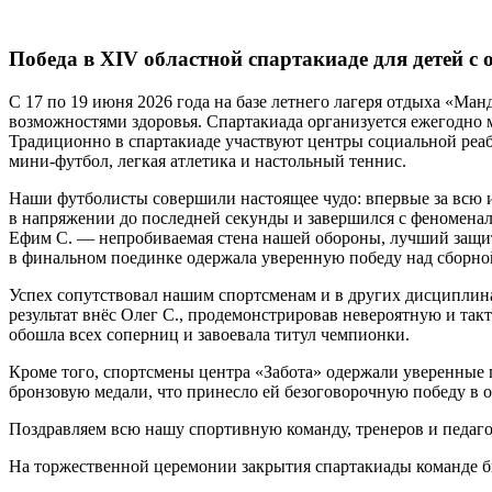
Победа в XIV областной спартакиаде для детей 
С 17 по 19 июня 2026 года на базе летнего лагеря отдыха «Ма
возможностями здоровья.
Спартакиада организуется ежегодно 
Традиционно в спартакиаде участвуют центры социальной реаб
мини-футбол, легкая атлетика и настольный теннис.
Наши футболисты совершили настоящее чудо: впервые за всю
в напряжении до последней секунды и завершился с феноменаль
Ефим С. — непробиваемая стена нашей обороны, лучший защитн
в финальном поединке одержала уверенную победу над сборной 
Успех сопутствовал нашим спортсменам и в других дисциплина
результат внёс Олег С., продемонстрировав невероятную и та
обошла всех соперниц и завоевала титул чемпионки.
Кроме того, спортсмены центра «Забота» одержали уверенные п
бронзовую медали, что принесло ей безоговорочную победу в 
Поздравляем всю нашу спортивную команду, тренеров и педаго
На торжественной церемонии закрытия спартакиады команде б