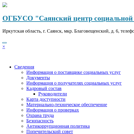
Перейти
к
содержимому
ОГБУСО "Саянский центр социальной 
Иркутская область, г. Саянск, мкр. Благовещенский, д. 6, телеф
×
Сведения
Информация о поставщике социальных услуг
Документы
Информация о получателях социальных услуг
Кадровый состав
Руководители
Карта доступности
Материально-техническое обеспечение
Информация о проверках
Охрана труда
Безопасность
Антикоррупционная политика
Попечительский совет