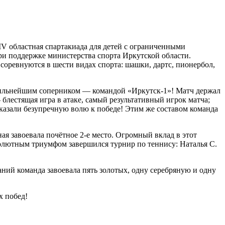
IV областная спартакиада для детей с ограниченными
ри поддержке министерства спорта Иркутской области.
соревнуются в шести видах спорта: шашки, дартс, пионербол,
сильнейшим соперником — командой «Иркутск-1»! Матч держал
блестящая игра в атаке, самый результативный игрок матча;
казали безупречную волю к победе! Этим же составом команда
я завоевала почётное 2-е место. Огромный вклад в этот
солютным триумфом завершился турнир по теннису: Наталья С.
аний команда завоевала пять золотых, одну серебряную и одну
х побед!