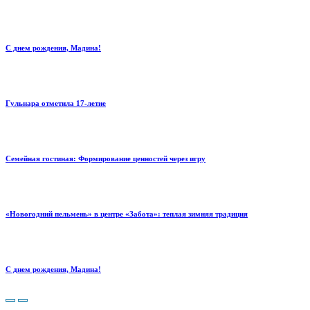
С днем рождения, Мадина!
Гульнара отметила 17‑летие
Семейная гостиная: Формирование ценностей через игру
«Новогодний пельмень» в центре «Забота»: теплая зимняя традиция
С днем рождения, Мадина!