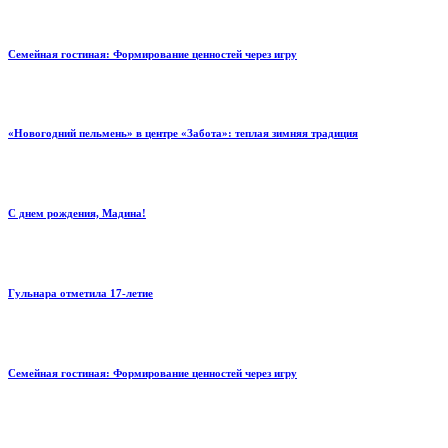
Семейная гостиная: Формирование ценностей через игру
«Новогодний пельмень» в центре «Забота»: теплая зимняя традиция
С днем рождения, Мадина!
Гульнара отметила 17‑летие
Семейная гостиная: Формирование ценностей через игру