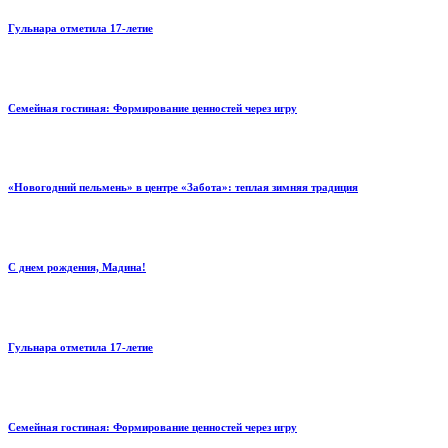
Гульнара отметила 17‑летие
Семейная гостиная: Формирование ценностей через игру
«Новогодний пельмень» в центре «Забота»: теплая зимняя традиция
С днем рождения, Мадина!
Гульнара отметила 17‑летие
Семейная гостиная: Формирование ценностей через игру