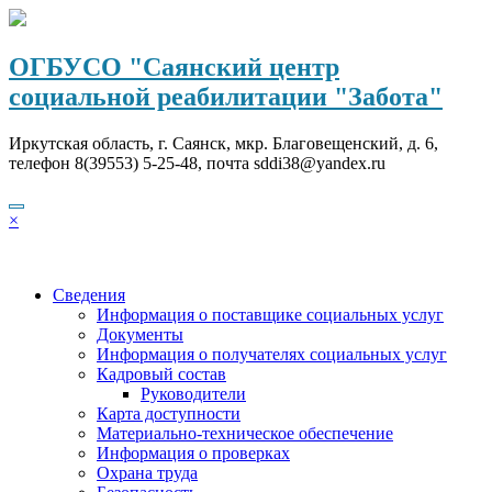
Перейти
к
содержимому
ОГБУСО "Саянский центр
социальной реабилитации "Забота"
Иркутская область, г. Саянск, мкр. Благовещенский, д. 6,
телефон 8(39553) 5-25-48, почта sddi38@yandex.ru
×
Сведения
Информация о поставщике социальных услуг
Документы
Информация о получателях социальных услуг
Кадровый состав
Руководители
Карта доступности
Материально-техническое обеспечение
Информация о проверках
Охрана труда