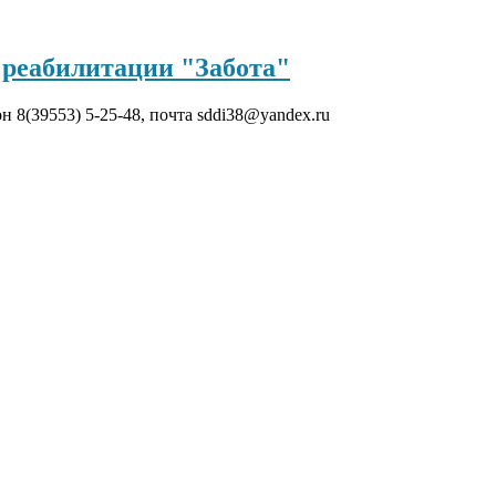
реабилитации "Забота"
он 8(39553) 5-25-48, почта sddi38@yandex.ru