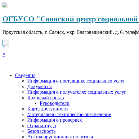
Перейти
к
содержимому
ОГБУСО "Саянский центр социальной 
Иркутская область, г. Саянск, мкр. Благовещенский, д. 6, телеф
×
Сведения
Информация о поставщике социальных услуг
Документы
Информация о получателях социальных услуг
Кадровый состав
Руководители
Карта доступности
Материально-техническое обеспечение
Информация о проверках
Охрана труда
Безопасность
Антикоррупционная политика