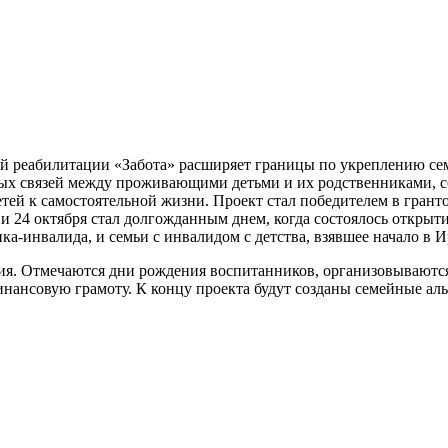
й реабилитации «Забота» расширяет границы по укреплению сем
ных связей между проживающими детьми и их родственниками, с
тей к самостоятельной жизни. Проект стал победителем в гран
и 24 октября стал долгожданным днем, когда состоялось открыт
инвалида, и семьи с инвалидом с детства, взявшее начало в Ир
ия. Отмечаются дни рождения воспитанников, организовываются 
финансовую грамоту. К концу проекта будут созданы семейные ал