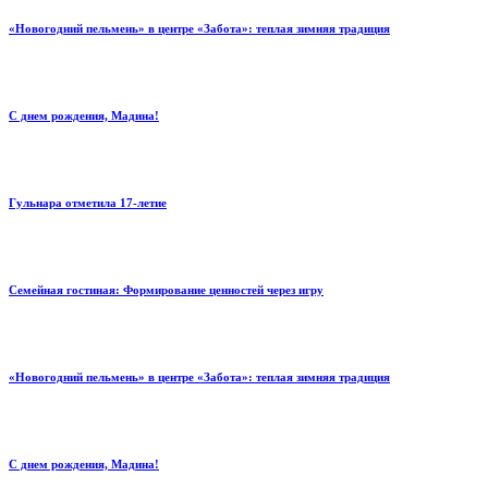
«Новогодний пельмень» в центре «Забота»: теплая зимняя традиция
С днем рождения, Мадина!
Гульнара отметила 17‑летие
Семейная гостиная: Формирование ценностей через игру
«Новогодний пельмень» в центре «Забота»: теплая зимняя традиция
С днем рождения, Мадина!