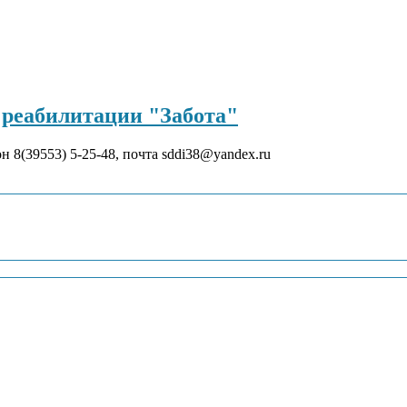
реабилитации "Забота"
он 8(39553) 5-25-48, почта sddi38@yandex.ru