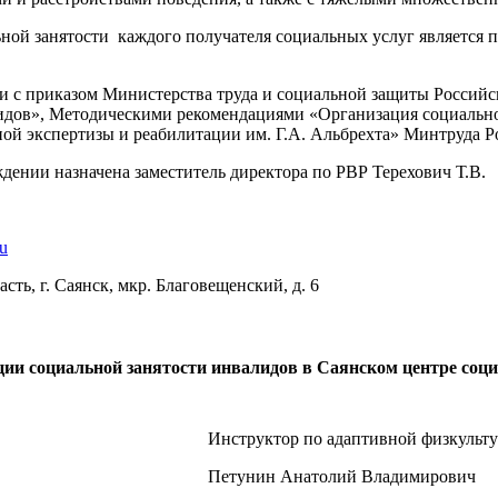
ной занятости каждого получателя социальных услуг является п
ии с приказом Министерства труда и социальной защиты Россий
идов», Методическими рекомендациями «Организация социально
ой экспертизы и реабилитации им. Г.А. Альбрехта» Минтруда Р
дении назначена заместитель директора по РВР Терехович Т.В.
u
сть, г. Саянск, мкр. Благовещенский, д. 6
ции социальной занятости инвалидов в Саянском центре соц
Инструктор по адаптивной физкульту
Петунин Анатолий Владимирович