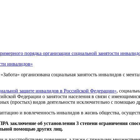
римерного порядка организации социальной занятости инвалид
сти инвалидов»
«Забота» организована социальная занятость инвалидов с мент
социальной защите инвалидов в Российской Федерации»
, социальн
ссийской Федерации о занятости населения в связи с имеющими
жных (простых) видов деятельности исключительно с помощью д
птацию и вовлеченность инвалидов в жизнь общества, осуществл
РА заключение об установлении 3 степени ограничения спос
льной помощью других лиц.
ми и расстройствами поведения, а также с тяжелыми множеств