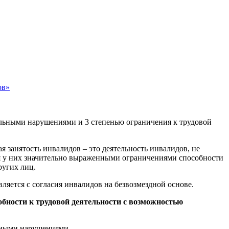
ов»
альными нарушениями и 3 степенью ограничения к трудовой
ая занятость инвалидов – это деятельность инвалидов, не
ся у них значительно выраженными ограничениями способности
ругих лиц.
яется с согласия инвалидов на безвозмездной основе.
обности к трудовой деятельности с возможностью
енными нарушениями.