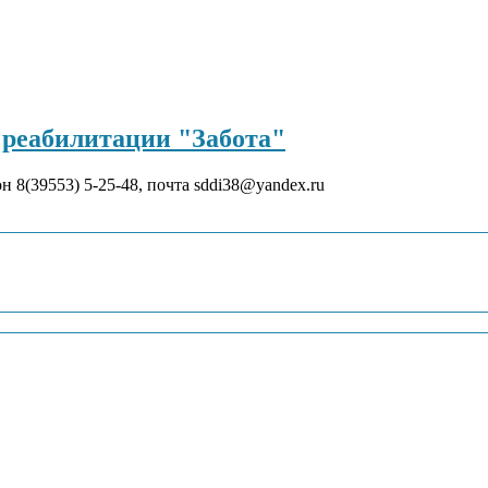
реабилитации "Забота"
он 8(39553) 5-25-48, почта sddi38@yandex.ru