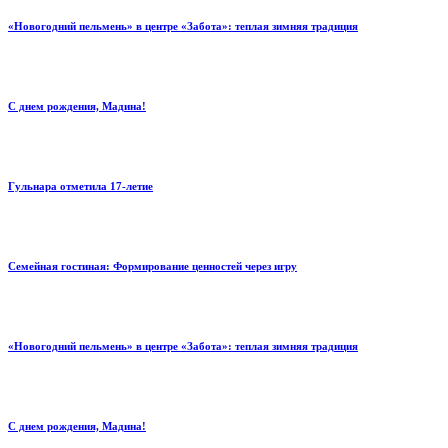
«Новогодний пельмень» в центре «Забота»: теплая зимняя традиция
С днем рождения, Мадина!
Гульнара отметила 17‑летие
Семейная гостиная: Формирование ценностей через игру
«Новогодний пельмень» в центре «Забота»: теплая зимняя традиция
С днем рождения, Мадина!