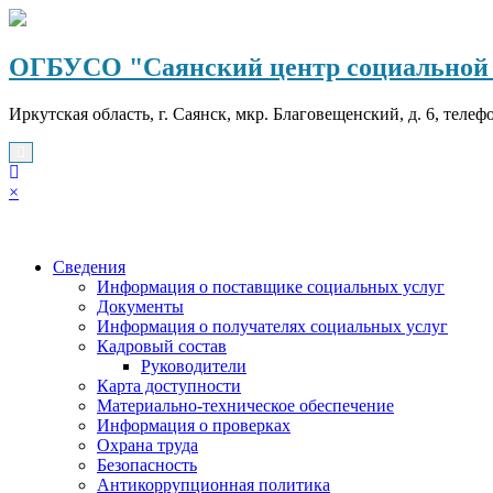
Перейти
к
содержимому
ОГБУСО "Саянский центр социальной 
Иркутская область, г. Саянск, мкр. Благовещенский, д. 6, телеф
×
Сведения
Информация о поставщике социальных услуг
Документы
Информация о получателях социальных услуг
Кадровый состав
Руководители
Карта доступности
Материально-техническое обеспечение
Информация о проверках
Охрана труда
Безопасность
Антикоррупционная политика