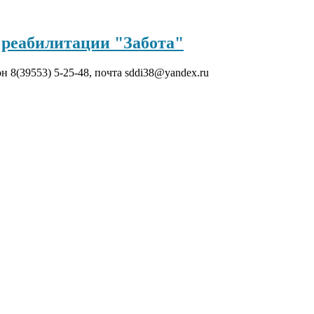
реабилитации "Забота"
он 8(39553) 5-25-48, почта sddi38@yandex.ru