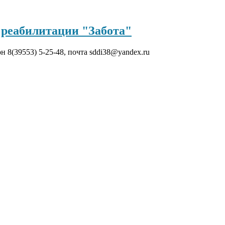
реабилитации "Забота"
он 8(39553) 5-25-48, почта sddi38@yandex.ru