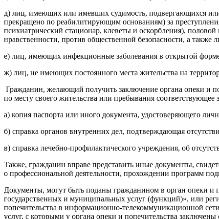
д) лиц, имеющих или имевших судимость, подвергающихся или
прекращено по реабилитирующим основаниям) за преступления 
психиатрический стационар, клеве
ты и оскорбления), половой
нравственности, против общественной безопасности, а также 
е) лиц, имеющих инфекционные заболевания в открытой форме
ж) лиц, не имеющих постоянного места жительства на террито
Гражданин, желающий получить заключение органа опеки и поп
по месту своего жительства или пребывания соответствующее 
а) копия паспорта или иного документа, удостоверяющего личн
б) справка органов внутренних дел, подтверждающая отсутств
в) справка лечебно-профилак
тического учреждения, об отсутс
Также, гражданин вправе представить иные документы, свиде
о профессиональн
ой деятельности, прохождении программ под
Документы, могут быть поданы гражданином в орган опеки и 
государственных и муниципальных услуг (функций)», или реги
попечительства в информационно-те
лекоммуникационн
ой сет
услуг, с которыми у органа опеки и попечительства заключены