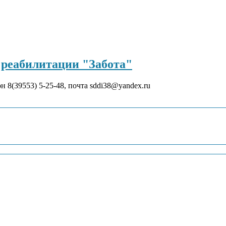
реабилитации "Забота"
он 8(39553) 5-25-48, почта sddi38@yandex.ru