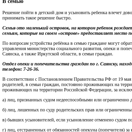
В семью
Решение пойти в детский дом и усыновить ребенка влечет дов
принимать такое решение быстро.
Семья-это маленький островок, на котором ребенок рождаетс
семьям, которые на своем «острове» предоставляет место 
По вопросам устройства ребёнка в семью граждане могут обрат
управления министерства социального развития, опеки и попе
Саянска, а также Иркутской области, в семьи граждан.
Отдел опеки и попечительства граждан по г. Саянску, находи
телефон: 7-26-36.
В соответствии с Постановлением Правительства РФ от 19 мая 2
родителей, в семьи граждан, постоянно проживающих на терри
проживающих на территории Российской Федерации, за исклю
а) лиц, признанных судом недееспособными или ограниченно 
б) лиц, лишенных по суду родительских прав или ограниченны
в) бывших усыновителей, если усыновление отменено судом по
г) лиц, отстраненных от обязанностей опекуна (попечителя) з