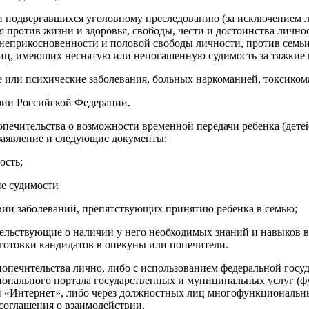
 подвергавшихся уголовному преследованию (за исключением л
против жизни и здоровья, свободы, чести и достоинства лично
 неприкосновеннос
ти и половой свободы личности, против семь
лиц, имеющих неснятую или непогашенную судимость за тяжкие 
 или психические заболевания, больных наркоманией, токсиком
рии Российской Федерации.
ечительства о возможности временной передачи ребенка (детей)
заявление и следующие документы:
ость;
ие судимости
твии заболеваний, препятствующих принятию ребенка в семью;
тельствующи
е о наличии у него необходимых знаний и навыков в
готовки кандидатов в опекуны или попечители.
попечительства лично, либо с использованием федеральной го
онального портала государственных и муниципальных услуг (фу
и «Интернет», либо через должностных лиц многофункциональ
н
 соглашения о взаимодействии.