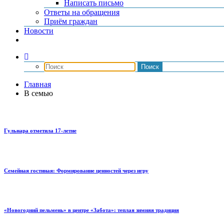
Написать письмо
Ответы на обращения
Приём граждан
Новости
Главная
В семью
Гульнара отметила 17‑летие
Семейная гостиная: Формирование ценностей через игру
«Новогодний пельмень» в центре «Забота»: теплая зимняя традиция