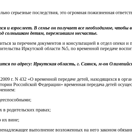
ольно серьезные последствия, это огромная пожизненная ответс
я и взрослеет. В семье он получает все необходимое, чтобы 
под солнышком детям, пережившим несчастье.
иться за перечнем документов и консультацией в отдел опеки и
чительства Иркутской области №5, по временной передаче восп
тся по адресу: Иркутская область, г. Саянск, м-он Олимпийски
009 г. N 432 «О временной передаче детей, находящихся в орган
тории Российской Федерации» временная передача детей осущес
чением:
дееспособными;
х в родительских правах;
 их вине;
а ненадлежащее выполнение возложенных на него законом обязан