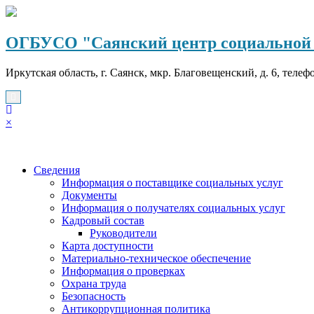
Перейти
к
содержимому
ОГБУСО "Саянский центр социальной 
Иркутская область, г. Саянск, мкр. Благовещенский, д. 6, телеф
×
Сведения
Информация о поставщике социальных услуг
Документы
Информация о получателях социальных услуг
Кадровый состав
Руководители
Карта доступности
Материально-техническое обеспечение
Информация о проверках
Охрана труда
Безопасность
Антикоррупционная политика