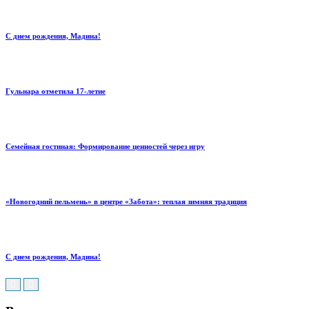
С днем рождения, Мадина!
Гульнара отметила 17‑летие
Семейная гостиная: Формирование ценностей через игру
«Новогодний пельмень» в центре «Забота»: теплая зимняя традиция
С днем рождения, Мадина!