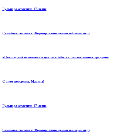
Гульнара отметила 17‑летие
Семейная гостиная: Формирование ценностей через игру
«Новогодний пельмень» в центре «Забота»: теплая зимняя традиция
С днем рождения, Мадина!
Гульнара отметила 17‑летие
Семейная гостиная: Формирование ценностей через игру