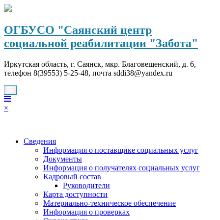
Перейти
к
содержимому
ОГБУСО "Саянский центр
социальной реабилитации "Забота"
Иркутская область, г. Саянск, мкр. Благовещенский, д. 6,
телефон 8(39553) 5-25-48, почта sddi38@yandex.ru
×
Сведения
Информация о поставщике социальных услуг
Документы
Информация о получателях социальных услуг
Кадровый состав
Руководители
Карта доступности
Материально-техническое обеспечение
Информация о проверках