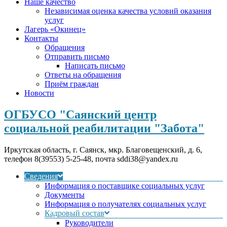
Наше качество
Независимая оценка качества условий оказания
услуг
Лагерь «Окинец»
Контакты
Обращения
Отправить письмо
Написать письмо
Ответы на обращения
Приём граждан
Новости
ОГБУСО "Саянский центр
социальной реабилитации "Забота"
Иркутская область, г. Саянск, мкр. Благовещенский, д. 6,
телефон 8(39553) 5-25-48, почта sddi38@yandex.ru
Сведения
Информация о поставщике социальных услуг
Документы
Информация о получателях социальных услуг
Кадровый состав
Руководители