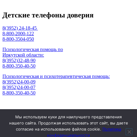
Детские телефоны доверия
8(3952) 24-18-45
8-800-2000-122
8-800-3504-050
Психологическая помощь по
Иркутской области:
8(3952)32-48-90
8-800-350-40-50
Психологическая и психотерапевтическая помощь:
8(3952)24-00-09
8(3952)24-00-07
8-800-350-40-50
Отзывы
Мы используем куки для наилучшего представления
Контакты
нашего сайта. Продолжая использовать этот сайт, вы даете
Режим работы
согласие на использование файлов cookie.
Политика
666304, Российская Федерация, Иркутская область, г. Саянск,
конфиденциальности