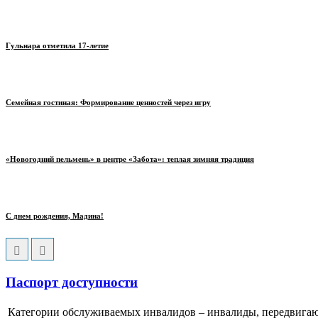
Гульнара отметила 17‑летие
Семейная гостиная: Формирование ценностей через игру
«Новогодний пельмень» в центре «Забота»: теплая зимняя традиция
С днем рождения, Мадина!
Паспорт доступности
Категории обслуживаемых инвалидов – инвалиды, передвигаю