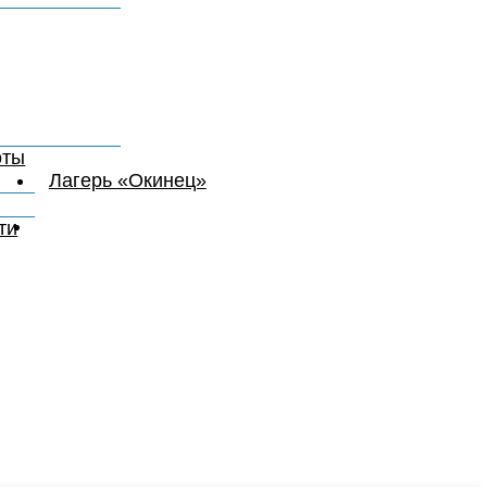
вания
луживания
еабилитации
помощи
оты
Лагерь «Окинец»
уг
ти