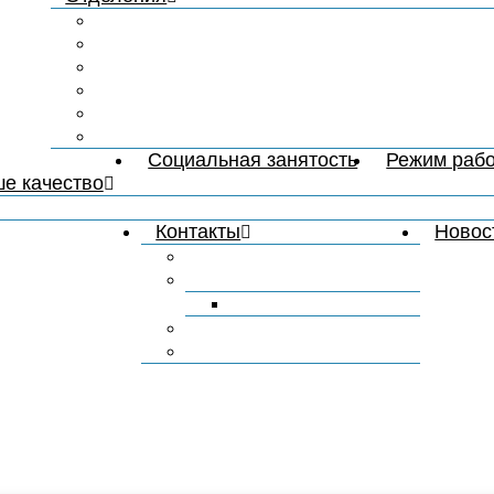
Отделение социально-бытового обслужи
Отделение социально-медицинского обс
Отделение социально-педагогической р
Отделение интенсивного ухода
Отделение реабилитации
Отделение социально-консультативной 
Социальная занятость
Режим раб
е качество
Независимая оценка качества условий оказания усл
Контакты
Новос
Обращения
Отправить письмо
Написать письмо
Ответы на обращения
Приём граждан