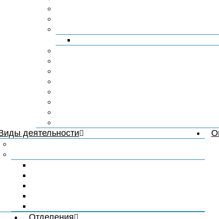
Документы
Информация о получателях социальн
Кадровый состав
Руководители
Карта доступности
Материально-техническое обеспечен
Информация о проверках
Охрана труда
Безопасность
Антикоррупционная политика
Попечительский совет
Социальное партнёрство
Виды деятельности
О
Медицинская деятельность
Педагогическая деятельность
Образование
Профилактика жестокого обращения
Профилактика девиантного поведения
Страницы педагогов
В помощь педагогу, родителю
Отделения