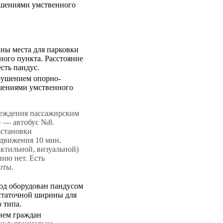
ушениями умственного
ны места для парковки
ного пункта. Расстояние
есть пандус.
рушением опорно-
шениями умственного
реждения пассажирским
» — автобус №8.
остановки
 движения 10 мин.
ктильной, визуальной)
ию нет. Есть
оты.
од оборудован пандусом
статочной ширины для
 типа.
ием граждан