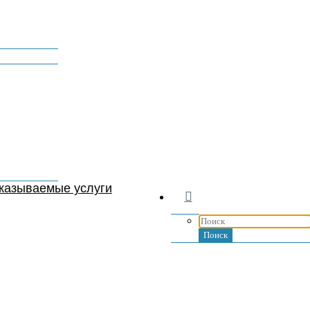
ых услуг
ие
казываемые услуги