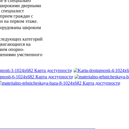
же в специально
 широкими дверными
 специалист
прием граждан с
 на первом этаже.
борудованы широким
 следующих категорий
двигающиеся на
ием опорно-
шениями умственного