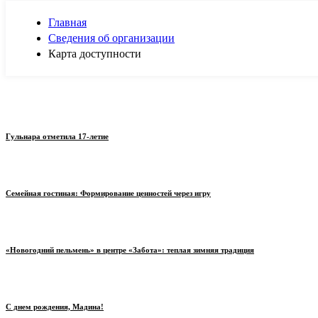
Главная
Сведения об организации
Карта доступности
Гульнара отметила 17‑летие
Семейная гостиная: Формирование ценностей через игру
«Новогодний пельмень» в центре «Забота»: теплая зимняя традиция
С днем рождения, Мадина!