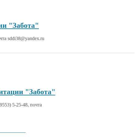
и "Забота"
очта sddi38@yandex.ru
итации "Забота"
9553) 5-25-48, почта
х услуг