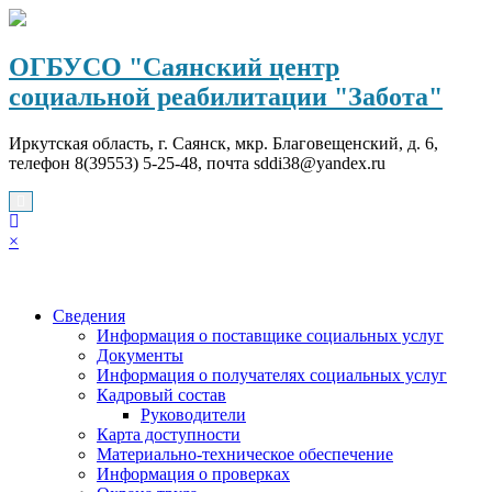
Перейти
к
содержимому
ОГБУСО "Саянский центр
социальной реабилитации "Забота"
Иркутская область, г. Саянск, мкр. Благовещенский, д. 6,
телефон 8(39553) 5-25-48, почта sddi38@yandex.ru
×
Сведения
Информация о поставщике социальных услуг
Документы
Информация о получателях социальных услуг
Кадровый состав
Руководители
Карта доступности
Материально-техническое обеспечение
Информация о проверках