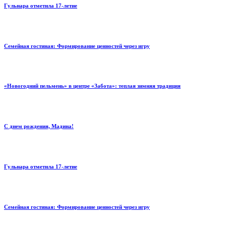
Гульнара отметила 17‑летие
Семейная гостиная: Формирование ценностей через игру
«Новогодний пельмень» в центре «Забота»: теплая зимняя традиция
С днем рождения, Мадина!
Гульнара отметила 17‑летие
Семейная гостиная: Формирование ценностей через игру