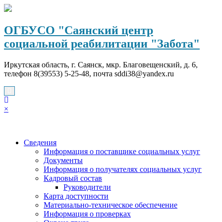
Перейти
к
содержимому
ОГБУСО "Саянский центр
социальной реабилитации "Забота"
Иркутская область, г. Саянск, мкр. Благовещенский, д. 6,
телефон 8(39553) 5-25-48, почта sddi38@yandex.ru
×
Сведения
Информация о поставщике социальных услуг
Документы
Информация о получателях социальных услуг
Кадровый состав
Руководители
Карта доступности
Материально-техническое обеспечение
Информация о проверках