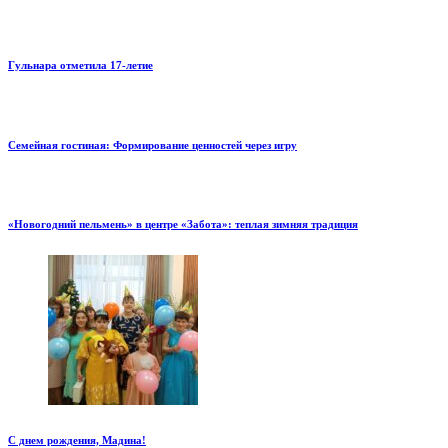
Гульнара отметила 17‑летие
Семейная гостиная: Формирование ценностей через игру
«Новогодний пельмень» в центре «Забота»: теплая зимняя традиция
С днем рождения, Мадина!