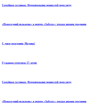
Семейная гостиная: Формирование ценностей через игру
«Новогодний пельмень» в центре «Забота»: теплая зимняя традиция
С днем рождения, Мадина!
Гульнара отметила 17‑летие
Семейная гостиная: Формирование ценностей через игру
«Новогодний пельмень» в центре «Забота»: теплая зимняя традиция