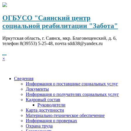
Перейти
к
содержимому
ОГБУСО "Саянский центр
социальной реабилитации "Забота"
Иркутская область, г. Саянск, мкр. Благовещенский, д. 6,
телефон 8(39553) 5-25-48, почта sddi38@yandex.ru
×
Сведения
Информация о поставщике социальных услуг
Документы
Информация о получателях социальных услуг
Кадровый состав
Руководители
Карта доступности
Материально-техническое обеспечение
Информация о проверках
Охрана труда