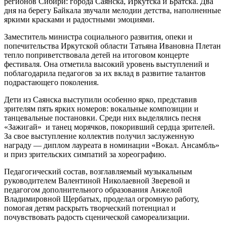
регионов Сибири: города Саянска, Иркутска и Братска. Два
дня на берегу Байкала звучали мелодии детства, наполненные
яркими красками и радостными эмоциями.
Заместитель министра социального развития, опеки и
попечительства Иркутской области Татьяна Ивановна Плетан
тепло поприветствовала детей на итоговом концерте
фестиваля. Она отметила высокий уровень выступлений и
поблагодарила педагогов за их вклад в развитие талантов
подрастающего поколения.
Дети из Саянска выступили особенно ярко, представив
зрителям пять ярких номеров: вокальные композиции и
танцевальные постановки. Среди них выделялись песня
«Зажигай» и танец морячков, покоривший сердца зрителей.
За свое выступление коллектив получил заслуженную
награду — диплом лауреата в номинации «Вокал. Ансамбль»
и приз зрительских симпатий за хореографию.
Педагогический состав, возглавляемый музыкальным
руководителем Валентиной Николаевной Зверевой и
педагогом дополнительного образования Анжелой
Владимировной Щербатых, проделал огромную работу,
помогая детям раскрыть творческий потенциал и
почувствовать радость сценической самореализации.