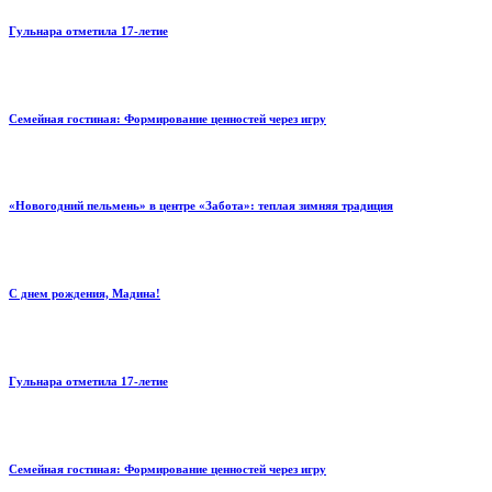
Гульнара отметила 17‑летие
Семейная гостиная: Формирование ценностей через игру
«Новогодний пельмень» в центре «Забота»: теплая зимняя традиция
С днем рождения, Мадина!
Гульнара отметила 17‑летие
Семейная гостиная: Формирование ценностей через игру