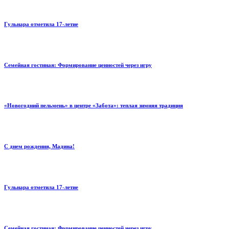
Гульнара отметила 17‑летие
Семейная гостиная: Формирование ценностей через игру
«Новогодний пельмень» в центре «Забота»: теплая зимняя традиция
С днем рождения, Мадина!
Гульнара отметила 17‑летие
Семейная гостиная: Формирование ценностей через игру