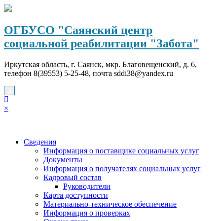
Перейти
к
содержимому
ОГБУСО "Саянский центр
социальной реабилитации "Забота"
Иркутская область, г. Саянск, мкр. Благовещенский, д. 6,
телефон 8(39553) 5-25-48, почта sddi38@yandex.ru
×
Сведения
Информация о поставщике социальных услуг
Документы
Информация о получателях социальных услуг
Кадровый состав
Руководители
Карта доступности
Материально-техническое обеспечение
Информация о проверках