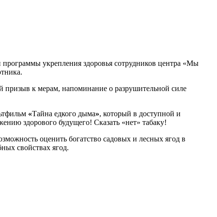
ой программы укрепления здоровья сотрудников центра «Мы
отника.
ный призыв к мерам, напоминание о разрушительной силе
льтфильм
«
Тайна едкого дыма
»
, который в доступной и
жению здорового будущего! Сказать «нет» табаку!
озможность оценить богатство садовых и лесных ягод в
бных свойствах ягод.