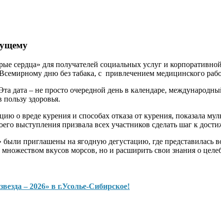
дущему
брые сердца» для получателей социальных услуг и корпоративн
 Всемирному дню без табака, с привлечением медицинского раб
 Эта дата – не просто очередной день в календаре, международ
 пользу здоровья.
ию о вреде курения и способах отказа от курения, показала му
оего выступления призвала всех участников сделать шаг к дости
 были приглашены на ягодную дегустацию, где представилась в
 множеством вкусов морсов, но и расширить свои знания о целе
езда – 2026» в г.Усолье-Сибирское!