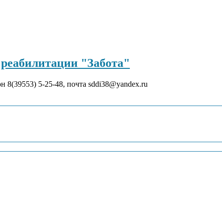
реабилитации "Забота"
он 8(39553) 5-25-48, почта sddi38@yandex.ru