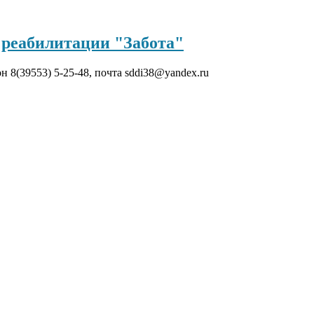
реабилитации "Забота"
он 8(39553) 5-25-48, почта sddi38@yandex.ru