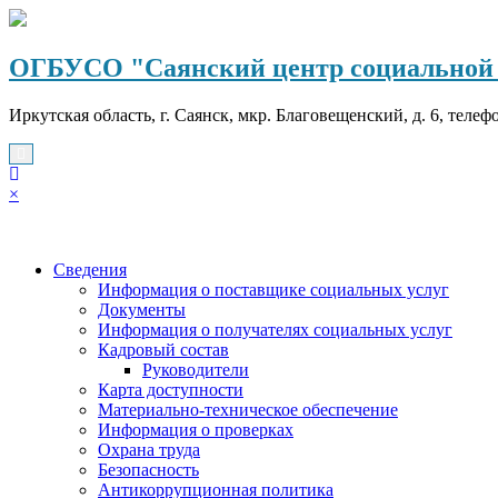
Перейти
к
содержимому
ОГБУСО "Саянский центр социальной 
Иркутская область, г. Саянск, мкр. Благовещенский, д. 6, телеф
×
Сведения
Информация о поставщике социальных услуг
Документы
Информация о получателях социальных услуг
Кадровый состав
Руководители
Карта доступности
Материально-техническое обеспечение
Информация о проверках
Охрана труда
Безопасность
Антикоррупционная политика