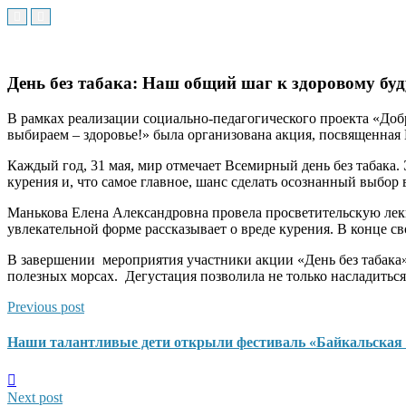
День без табака: Наш общий шаг к здоровому бу
В рамках реализации социально-педагогического проекта «До
выбираем – здоровье!» была организована акция, посвященная
Каждый год, 31 мая, мир отмечает Всемирный день без табака.
курения и, что самое главное, шанс сделать осознанный выбор в
Манькова Елена Александровна провела просветительскую лекц
увлекательной форме рассказывает о вреде курения. В конце св
В завершении мероприятия участники акции «День без табака»
полезных морсах. Дегустация позволила не только насладиться
Previous post
Наши талантливые дети открыли фестиваль «Байкальская зв
Next post