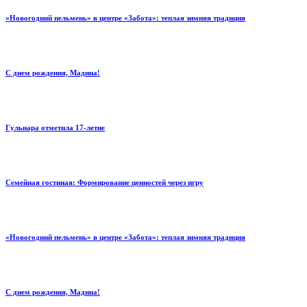
«Новогодний пельмень» в центре «Забота»: теплая зимняя традиция
С днем рождения, Мадина!
Гульнара отметила 17‑летие
Семейная гостиная: Формирование ценностей через игру
«Новогодний пельмень» в центре «Забота»: теплая зимняя традиция
С днем рождения, Мадина!