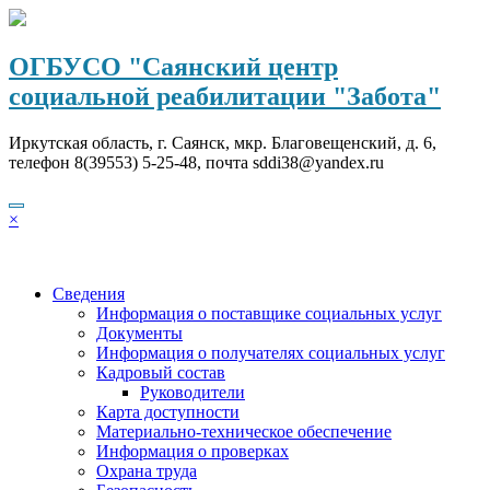
Перейти
к
содержимому
ОГБУСО "Саянский центр
социальной реабилитации "Забота"
Иркутская область, г. Саянск, мкр. Благовещенский, д. 6,
телефон 8(39553) 5-25-48, почта sddi38@yandex.ru
×
Сведения
Информация о поставщике социальных услуг
Документы
Информация о получателях социальных услуг
Кадровый состав
Руководители
Карта доступности
Материально-техническое обеспечение
Информация о проверках
Охрана труда