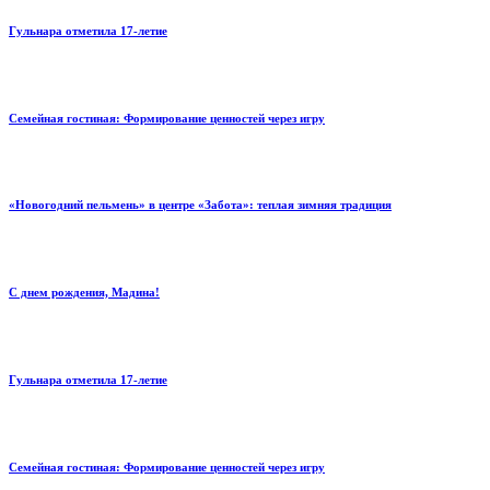
Гульнара отметила 17‑летие
Семейная гостиная: Формирование ценностей через игру
«Новогодний пельмень» в центре «Забота»: теплая зимняя традиция
С днем рождения, Мадина!
Гульнара отметила 17‑летие
Семейная гостиная: Формирование ценностей через игру