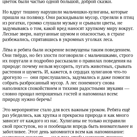
цветок были частью одной большой, доброй сказки.
Но вдруг тишину нарушили мальчишки‑хулиганы, которые
пришли на полянку. Они раскидывали мусор, стреляли в птиц
из рогатки, громко слушали музыку и срывали цветы, не
задумываясь о том, какой вред наносят хрупкому миру вокруг.
Лесные звери, напуганные шумом и опасностью, в страхе
разбежались, спрятавшись в укромных уголках леса.
Лёва и ребята были искренне возмущены таким поведением.
Они твёрдо, но без злости поговорили с мальчишками, строго
их поругали и подробно рассказали о правилах поведения на
природе: почему нельзя мусорить, пугать животных, срывать
растения и шуметь. И, кажется, в сердцах хулиганов что‑то
дрогнуло — они прислушались, задумались и даже помогли
собрать разбросанный мусор. А лес понемногу снова
наполнялся спокойствием и тихими радостными звуками —
словно прощал непрошеных гостей и напоминал всем:
природу нужно беречь!
Это мероприятие стало для всех важным уроком. Ребята ещё
раз убедились, как хрупка и прекрасна природа и как много
зависит от каждого из нас. Хулиганы не только исправили
свой проступок, но и пообещали впредь быть внимательнее и
заботливее. Этот день запомнится всем как напоминание: