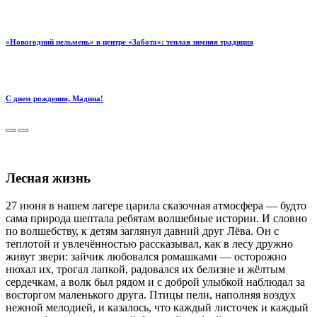
«Новогодний пельмень» в центре «Забота»: теплая зимняя традиция
С днем рождения, Мадина!
Лесная жизнь
27 июня в нашем лагере царила сказочная атмосфера — будто
сама природа шептала ребятам волшебные истории.
И словно
по волшебству, к детям заглянул давний друг Лёва. Он с
теплотой и увлечённостью рассказывал, как в лесу дружно
живут звери: зайчик любовался ромашками — осторожно
нюхал их, трогал лапкой, радовался их белизне и жёлтым
сердечкам, а волк был рядом и с доброй улыбкой наблюдал за
восторгом маленького друга. Птицы пели, наполняя воздух
нежной мелодией, и казалось, что каждый листочек и каждый