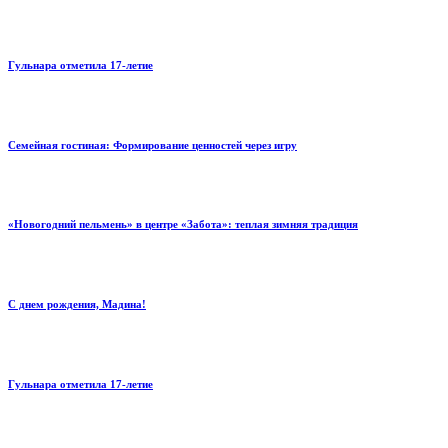
Гульнара отметила 17‑летие
Семейная гостиная: Формирование ценностей через игру
«Новогодний пельмень» в центре «Забота»: теплая зимняя традиция
С днем рождения, Мадина!
Гульнара отметила 17‑летие