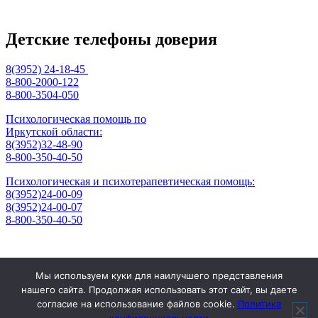
Детские телефоны доверия
8(3952) 24-18-45
8-800-2000-122
8-800-3504-050
Психологическая помощь по
Иркутской области:
8(3952)32-48-90
8-800-350-40-50
Психологическая и психотерапевтическая помощь:
8(3952)24-00-09
8(3952)24-00-07
8-800-350-40-50
Отзывы
Мы используем куки для наилучшего представления
Контакты
нашего сайта. Продолжая использовать этот сайт, вы даете
Режим работы
согласие на использование файлов cookie.
Политика
666304, Российская Федерация, Иркутская область, г. Саянск,