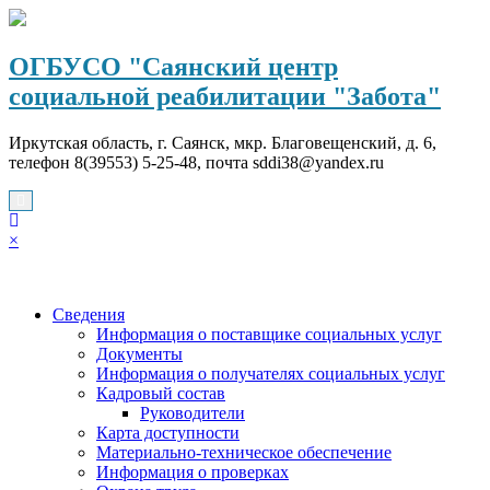
Перейти
к
содержимому
ОГБУСО "Саянский центр
социальной реабилитации "Забота"
Иркутская область, г. Саянск, мкр. Благовещенский, д. 6,
телефон 8(39553) 5-25-48, почта sddi38@yandex.ru
×
Сведения
Информация о поставщике социальных услуг
Документы
Информация о получателях социальных услуг
Кадровый состав
Руководители
Карта доступности
Материально-техническое обеспечение
Информация о проверках