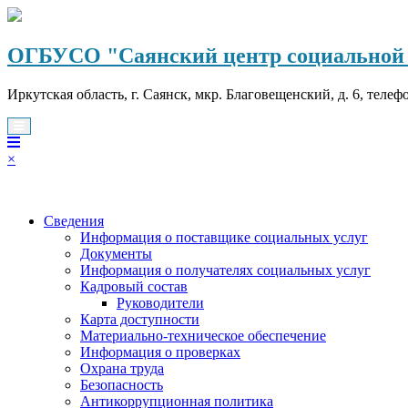
Перейти
к
содержимому
ОГБУСО "Саянский центр социальной 
Иркутская область, г. Саянск, мкр. Благовещенский, д. 6, телеф
×
Сведения
Информация о поставщике социальных услуг
Документы
Информация о получателях социальных услуг
Кадровый состав
Руководители
Карта доступности
Материально-техническое обеспечение
Информация о проверках
Охрана труда
Безопасность
Антикоррупционная политика