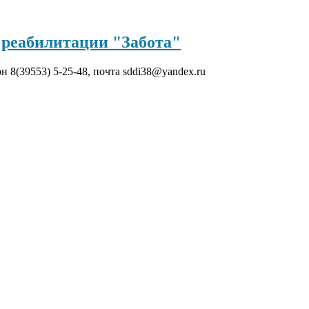
реабилитации "Забота"
он 8(39553) 5-25-48, почта sddi38@yandex.ru