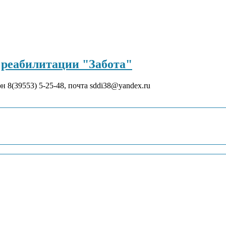
реабилитации "Забота"
он 8(39553) 5-25-48, почта sddi38@yandex.ru