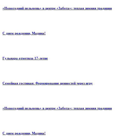
«Новогодний пельмень» в центре «Забота»: теплая зимняя традиция
С днем рождения, Мадина!
Гульнара отметила 17‑летие
Семейная гостиная: Формирование ценностей через игру
«Новогодний пельмень» в центре «Забота»: теплая зимняя традиция
С днем рождения, Мадина!