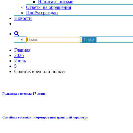
Написать письмо
Ответы на обращения
Приём граждан
Новости
Главная
2026
Июль
5
Солнце: вред или польза
Гульнара отметила 17‑летие
Семейная гостиная: Формирование ценностей через игру