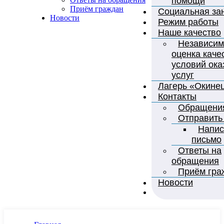
помощи
Приём граждан
Социальная за
Новости
Режим работы
Наше качество
Независим
оценка каче
условий ока
услуг
Лагерь «Окине
Контакты
Обращени
Отправить
Напис
письмо
Ответы на
обращения
Приём гра
Новости