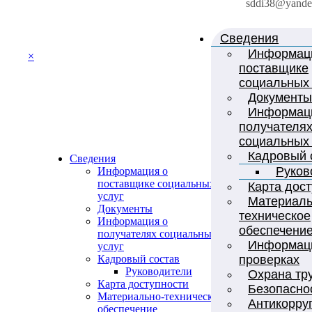
sddi38@yande
Сведения
Информац
×
поставщике
социальных 
Документы
Информац
получателя
социальных 
Кадровый 
Сведения
Руков
Информация о
поставщике социальных
Карта дос
услуг
Материаль
Документы
техническое
Информация о
обеспечени
получателях социальных
Информац
услуг
проверках
Кадровый состав
Руководители
Охрана тр
Карта доступности
Безопасно
Материально-техническое
Антикорру
обеспечение