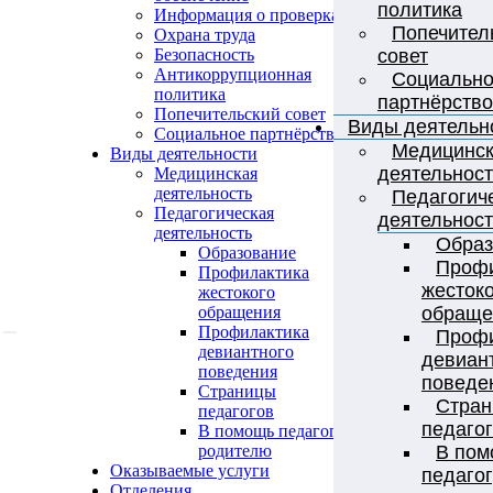
политика
Информация о проверках
Попечител
Охрана труда
совет
Безопасность
Антикоррупционная
Социальн
политика
партнёрство
Попечительский совет
Виды деятельн
Социальное партнёрство
Медицинс
Виды деятельности
деятельност
Медицинская
деятельность
Педагогич
Педагогическая
деятельност
деятельность
Образ
Образование
Профи
Профилактика
жесток
жестокого
обраще
обращения
Профилактика
Профи
девиантного
девиан
поведения
поведе
Страницы
Стра
педагогов
педаго
В помощь педагогу,
В пом
родителю
Оказываемые услуги
педагог
Отделения