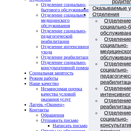
родите
Отделение социально-
Оказываемые у
бытового обслуживания
Отделения
Отделение социально-
Отделение
медицинского
обслуживания
социально-
Отделение социально-
обслуживан
педагогической
Отделение
реабилитации
социально-
Отделение интенсивного
медицинско
ухода
обслуживан
Отделение реабилитации
Отделение социально-
Отделение
консультативной помощи
социально-
Социальная занятость
педагогичес
Режим работы
реабилитац
Наше качество
Отделение
Независимая оценка
интенсивног
качества условий
оказания услуг
Отделение
Лагерь «Окинец»
реабилитац
Контакты
Отделение
Обращения
социально-
Отправить письмо
консультати
Написать письмо
Ответы на обращения