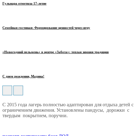
Гульнара отметила 17‑летие
Семейная гостиная: Формирование ценностей через игру
«Новогодний пельмень» в центре «Забота»: теплая зимняя традиция
С днем рождения, Мадина!
С 2015 года лагерь полностью адаптирован для отдыха детей с
ограничением движения. Установлены пандусы, дорожки с
твердым покрытием, поручни.