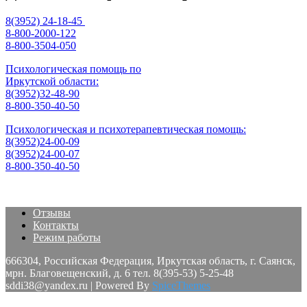
8(3952) 24-18-45
8-800-2000-122
8-800-3504-050
Психологическая помощь по
Иркутской области:
8(3952)32-48-90
8-800-350-40-50
Психологическая и психотерапевтическая помощь:
8(3952)24-00-09
8(3952)24-00-07
8-800-350-40-50
Отзывы
Контакты
Режим работы
666304, Российская Федерация, Иркутская область, г. Саянск,
мрн. Благовещенский, д. 6 тел. 8(395-53) 5-25-48
sddi38@yandex.ru | Powered By
SpiceThemes