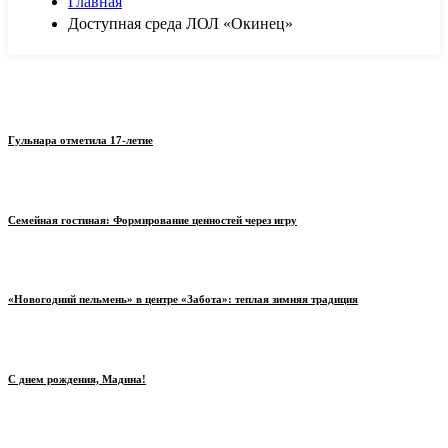
Главная
Доступная среда ЛОЛ «Окинец»
Гульнара отметила 17‑летие
Семейная гостиная: Формирование ценностей через игру
«Новогодний пельмень» в центре «Забота»: теплая зимняя традиция
С днем рождения, Мадина!