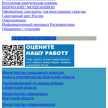
Бесплатная юридическая помощь
ВНИМАНИЕ! МОШЕННИКИ!
Оформление сим-карты для иностранных граждан
Санитарный щит России
Онкоскрининг
Информационный материал Роскомнадзора
Обращение с отходами
СЕМЕЙНАЯ ГОСТИНАЯ
Министерство социального развития,
опеки и попечительства
Иркутской области
Уполномоченный по правам ребенка
в Иркутской области
Министерство образования
Иркутской области
Министерство здравоохранения