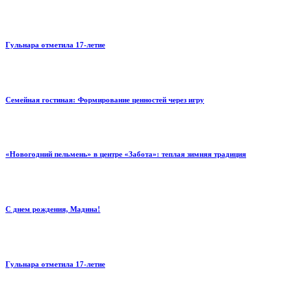
Гульнара отметила 17‑летие
Семейная гостиная: Формирование ценностей через игру
«Новогодний пельмень» в центре «Забота»: теплая зимняя традиция
С днем рождения, Мадина!
Гульнара отметила 17‑летие