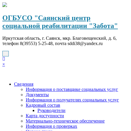
Перейти
к
содержимому
ОГБУСО "Саянский центр
социальной реабилитации "Забота"
Иркутская область, г. Саянск, мкр. Благовещенский, д. 6,
телефон 8(39553) 5-25-48, почта sddi38@yandex.ru
×
Сведения
Информация о поставщике социальных услуг
Документы
Информация о получателях социальных услуг
Кадровый состав
Руководители
Карта доступности
Материально-техническое обеспечение
Информация о проверках