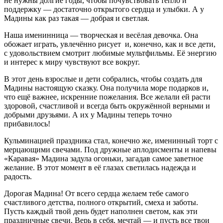
не нужны долгие годы, чтобы почувствовать тепло и
поддержку — достаточно открытого сердца и улыбки. А у
Мадины как раз такая — добрая и светлая.
Наша именинница — творческая и весёлая девочка. Она
обожает играть, увлечённо рисует и, конечно, как и все дети,
с удовольствием смотрит любимые мультфильмы. Её энергию
и интерес к миру чувствуют все вокруг.
В этот день взрослые и дети собрались, чтобы создать для
Мадины настоящую сказку. Она получила море подарков и,
что ещё важнее, искренние пожелания. Все желали ей расти
здоровой, счастливой и всегда быть окружённой верными и
добрыми друзьями. А их у Мадины теперь точно
прибавилось!
Кульминацией праздника стал, конечно же, именинный торт с
мерцающими свечами. Под дружные аплодисменты и напевы
«Каравая» Мадина задула огоньки, загадав самое заветное
желание. В этот момент в её глазах светилась надежда и
радость.
Дорогая Мадина! От всего сердца желаем тебе самого
счастливого детства, полного открытий, смеха и заботы.
Пусть каждый твой день будет наполнен светом, как эти
праздничные свечи. Верь в себя, мечтай — и пусть все твои