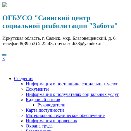
Перейти
к
содержимому
ОГБУСО "Саянский центр
социальной реабилитации "Забота"
Иркутская область, г. Саянск, мкр. Благовещенский, д. 6,
телефон 8(39553) 5-25-48, почта sddi38@yandex.ru
×
Сведения
Информация о поставщике социальных услуг
Документы
Информация о получателях социальных услуг
Кадровый состав
Руководители
Карта доступности
Материально-техническое обеспечение
Информация о проверках
Охрана труда