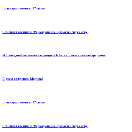
Гульнара отметила 17‑летие
Семейная гостиная: Формирование ценностей через игру
«Новогодний пельмень» в центре «Забота»: теплая зимняя традиция
С днем рождения, Мадина!
Гульнара отметила 17‑летие
Семейная гостиная: Формирование ценностей через игру