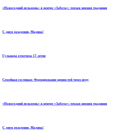
«Новогодний пельмень» в центре «Забота»: теплая зимняя традиция
С днем рождения, Мадина!
Гульнара отметила 17‑летие
Семейная гостиная: Формирование ценностей через игру
«Новогодний пельмень» в центре «Забота»: теплая зимняя традиция
С днем рождения, Мадина!