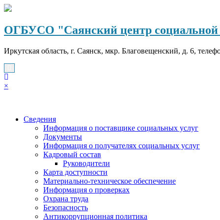
Перейти
к
содержимому
ОГБУСО "Саянский центр социальной 
Иркутская область, г. Саянск, мкр. Благовещенский, д. 6, телеф
×
Сведения
Информация о поставщике социальных услуг
Документы
Информация о получателях социальных услуг
Кадровый состав
Руководители
Карта доступности
Материально-техническое обеспечение
Информация о проверках
Охрана труда
Безопасность
Антикоррупционная политика