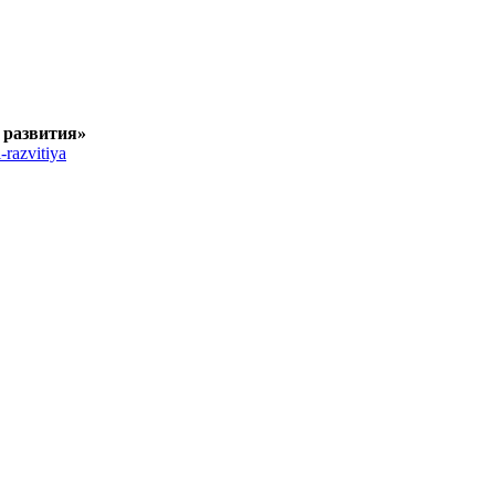
 развития»
-razvitiya