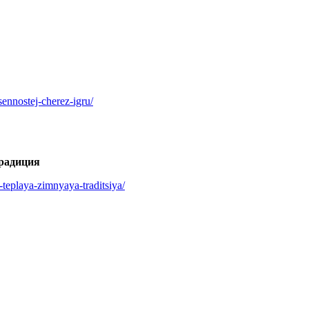
sennostej-cherez-igru/
традиция
-teplaya-zimnyaya-traditsiya/