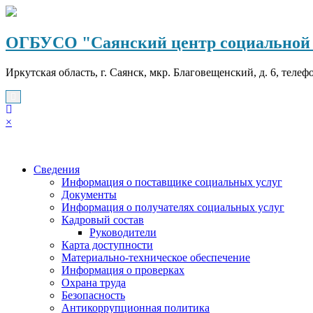
Перейти
к
содержимому
ОГБУСО "Саянский центр социальной 
Иркутская область, г. Саянск, мкр. Благовещенский, д. 6, телеф
×
Сведения
Информация о поставщике социальных услуг
Документы
Информация о получателях социальных услуг
Кадровый состав
Руководители
Карта доступности
Материально-техническое обеспечение
Информация о проверках
Охрана труда
Безопасность
Антикоррупционная политика