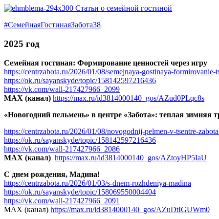
#СемейнаяГостинаяЗабота38
2025 год
Семейная гостиная: Формирование ценностей через игру
https://centrzabota.ru/2026/01/08/semejnaya-gostinaya-formirovanie-t
https://ok.ru/sayanskyde/topic/158142597216436
https://vk.com/wall-217427966_2099
МАХ (канал)
https://max.ru/id3814000140_gos/AZud0PLqc8s
«Новогодний пельмень» в центре «Забота»: теплая зимняя 
https://centrzabota.ru/2026/01/08/novogodnij-pelmen-v-tsentre-zabota
https://ok.ru/sayanskyde/topic/158142597216436
https://vk.com/wall-217427966_2086
МАХ (канал)
https://max.ru/id3814000140_gos/AZtoyHP5IaU
С днем рождения, Мадина!
https://centrzabota.ru/2026/01/03/s-dnem-rozhdeniya-madina
https://ok.ru/sayanskyde/topic/158069550004404
https://vk.com/wall-217427966_2091
МАХ (канал)
https://max.ru/id3814000140_gos/AZuDtIGUWm0