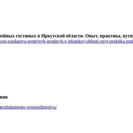
ейных гостиных в Иркутской области. Опыт, практика, пути
ost-sozdaniya-semejnyh-gostinyh-v-irkutskoj-oblasti-opyt-praktika-puti
ения
dolgozhdannogo-vossoedineniya/