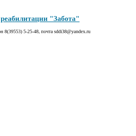
реабилитации "Забота"
он 8(39553) 5-25-48, почта sddi38@yandex.ru