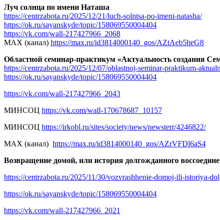
Луч солнца по имени Наташа
https://centrzabota.ru/2025/12/21/luch-solntsa-po-imeni-natasha/
https://ok.ru/sayanskyde/topic/158069550004404
https://vk.com/wall-217427966_2068
МАХ (канал)
https://max.ru/id3814000140_gos/AZtAeb5heG8
Областной семинар-практикум «Актуальность создания Сем
https://centrzabota.ru/2025/12/07/oblastnoj-seminar-praktikum-aktualn
https://ok.ru/sayanskyde/topic/158069550004404
https://vk.com/wall-217427966_2043
МИНСОЦ
https://vk.com/wall-170678687_10157
МИНСОЦ
https://irkobl.ru/sites/society/news/newsterr/4246822/
МАХ (канал)
https://max.ru/id3814000140_gos/AZrVFDl6aS4
Возвращение домой, или история долгожданного воссоедин
https://centrzabota.ru/2025/11/30/vozvrashhenie-domoj-ili-istoriya-
https://ok.ru/sayanskyde/topic/158069550004404
https://vk.com/wall-217427966_2021