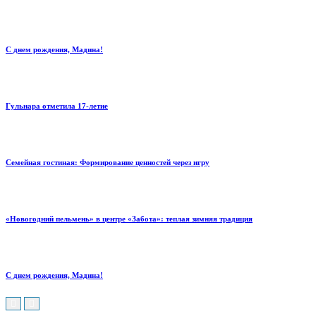
С днем рождения, Мадина!
Гульнара отметила 17‑летие
Семейная гостиная: Формирование ценностей через игру
«Новогодний пельмень» в центре «Забота»: теплая зимняя традиция
С днем рождения, Мадина!