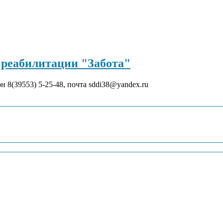
реабилитации "Забота"
он 8(39553) 5-25-48, почта sddi38@yandex.ru