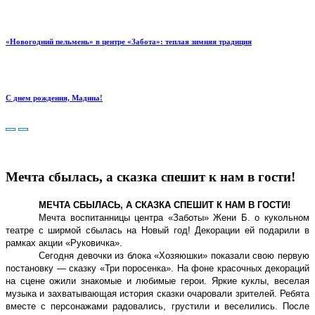
«Новогодний пельмень» в центре «Забота»: теплая зимняя традиция
С днем рождения, Мадина!
Мечта сбылась, а сказка спешит к нам в гости!
МЕЧТА СБЫЛАСЬ, А СКАЗКА СПЕШИТ К НАМ В ГОСТИ!
Мечта воспитанницы центра «Заботы» Жени Б. о кукольном
театре с ширмой сбылась на Новый год! Декорации ей подарили в
рамках акции «Руковичка».
Сегодня девочки из блока «Хозяюшки» показали свою первую
постановку — сказку «Три поросенка». На фоне красочных декораций
на сцене ожили знакомые и любимые герои. Яркие куклы, веселая
музыка и захватывающая история сказки очаровали зрителей. Ребята
вместе с персонажами радовались, грустили и веселились. После