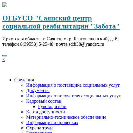
Перейти
к
содержимому
ОГБУСО "Саянский центр
социальной реабилитации "Забота"
Иркутская область, г. Саянск, мкр. Благовещенский, д. 6,
телефон 8(39553) 5-25-48, почта sddi38@yandex.ru
×
Сведения
Информация о поставщике социальных услуг
Документы
Информация о получателях социальных услуг
Кадровый состав
Руководители
Карта доступности
Материально-техническое обеспечение
Информация о проверках
Охрана труда