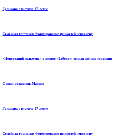
Гульнара отметила 17‑летие
Семейная гостиная: Формирование ценностей через игру
«Новогодний пельмень» в центре «Забота»: теплая зимняя традиция
С днем рождения, Мадина!
Гульнара отметила 17‑летие
Семейная гостиная: Формирование ценностей через игру