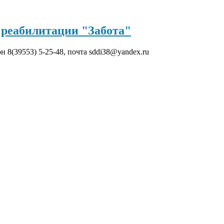
реабилитации "Забота"
он 8(39553) 5-25-48, почта sddi38@yandex.ru