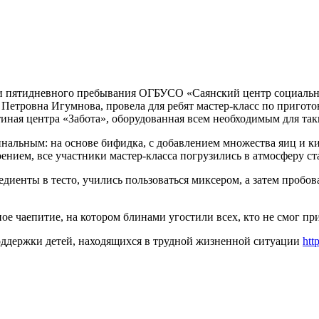
о и пятидневного пребывания ОГБУСО «Саянский центр социальн
 Петровна Игумнова, провела для ребят мастер-класс по приго
тиная центра «Забота», оборудованная всем необходимым для та
альным: на основе бифидка, с добавлением множества яиц и ки
нием, все участники мастер-класса погрузились в атмосферу с
диенты в тесто, учились пользоваться миксером, а затем пробов
ое чаепитие, на котором блинами угостили всех, кто не смог пр
оддержки детей, находящихся в трудной жизненной ситуации
htt