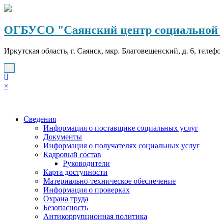
Перейти
к
содержимому
ОГБУСО "Саянский центр социальной 
Иркутская область, г. Саянск, мкр. Благовещенский, д. 6, телеф
×
Сведения
Информация о поставщике социальных услуг
Документы
Информация о получателях социальных услуг
Кадровый состав
Руководители
Карта доступности
Материально-техническое обеспечение
Информация о проверках
Охрана труда
Безопасность
Антикоррупционная политика