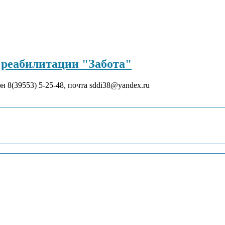
реабилитации "Забота"
он 8(39553) 5-25-48, почта sddi38@yandex.ru