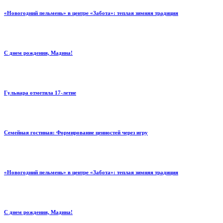
«Новогодний пельмень» в центре «Забота»: теплая зимняя традиция
С днем рождения, Мадина!
Гульнара отметила 17‑летие
Семейная гостиная: Формирование ценностей через игру
«Новогодний пельмень» в центре «Забота»: теплая зимняя традиция
С днем рождения, Мадина!