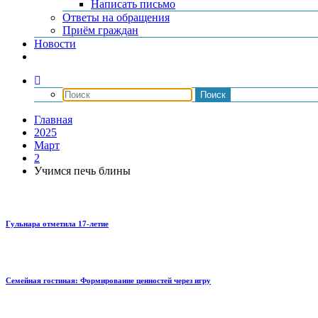
Написать письмо
Ответы на обращения
Приём граждан
Новости
Главная
2025
Март
2
Учимся печь блины
Гульнара отметила 17‑летие
Семейная гостиная: Формирование ценностей через игру