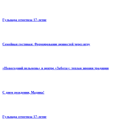
Гульнара отметила 17‑летие
Семейная гостиная: Формирование ценностей через игру
«Новогодний пельмень» в центре «Забота»: теплая зимняя традиция
С днем рождения, Мадина!
Гульнара отметила 17‑летие