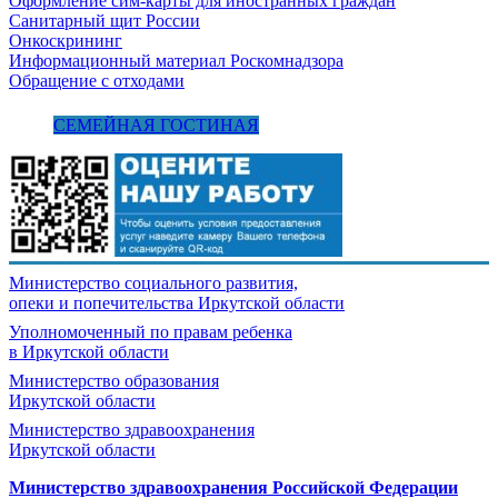
Оформление сим-карты для иностранных граждан
Санитарный щит России
Онкоскрининг
Информационный материал Роскомнадзора
Обращение с отходами
СЕМЕЙНАЯ ГОСТИНАЯ
Министерство социального развития,
опеки и попечительства
Иркутской области
Уполномоченный по правам ребенка
в Иркутской области
Министерство образования
Иркутской области
Министерство здравоохранения
Иркутской области
Министерство здравоохранения Росcийской Федерации