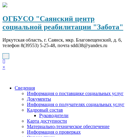
Перейти
к
содержимому
ОГБУСО "Саянский центр
социальной реабилитации "Забота"
Иркутская область, г. Саянск, мкр. Благовещенский, д. 6,
телефон 8(39553) 5-25-48, почта sddi38@yandex.ru
×
Сведения
Информация о поставщике социальных услуг
Документы
Информация о получателях социальных услуг
Кадровый состав
Руководители
Карта доступности
Материально-техническое обеспечение
Информация о проверках