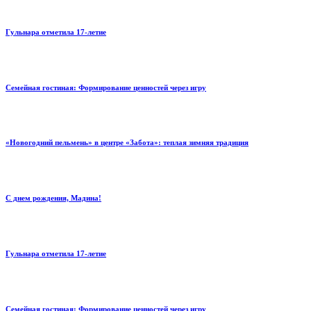
Гульнара отметила 17‑летие
Семейная гостиная: Формирование ценностей через игру
«Новогодний пельмень» в центре «Забота»: теплая зимняя традиция
С днем рождения, Мадина!
Гульнара отметила 17‑летие
Семейная гостиная: Формирование ценностей через игру