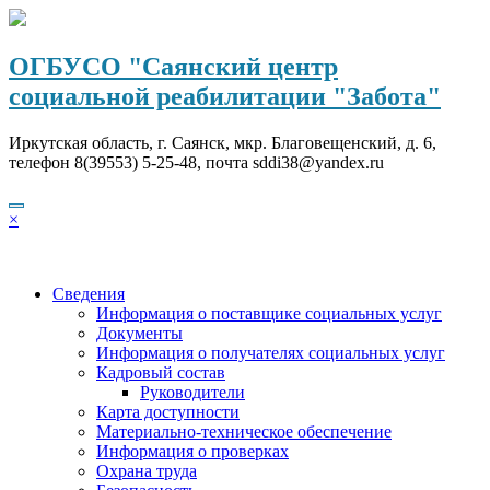
Перейти
к
содержимому
ОГБУСО "Саянский центр
социальной реабилитации "Забота"
Иркутская область, г. Саянск, мкр. Благовещенский, д. 6,
телефон 8(39553) 5-25-48, почта sddi38@yandex.ru
×
Сведения
Информация о поставщике социальных услуг
Документы
Информация о получателях социальных услуг
Кадровый состав
Руководители
Карта доступности
Материально-техническое обеспечение
Информация о проверках
Охрана труда