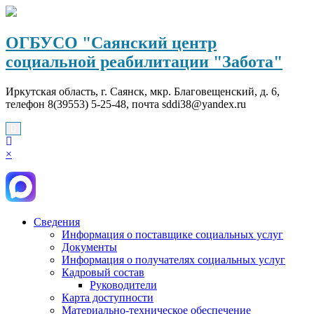
Перейти
к
содержимому
ОГБУСО "Саянский центр
социальной реабилитации "Забота"
Иркутская область, г. Саянск, мкр. Благовещенский, д. 6,
телефон 8(39553) 5-25-48, почта sddi38@yandex.ru
×
Сведения
Информация о поставщике социальных услуг
Документы
Информация о получателях социальных услуг
Кадровый состав
Руководители
Карта доступности
Материально-техническое обеспечение