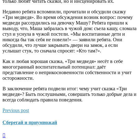
только любят читать сказки, но и инсценировать их.
Недавно ребята вспомнили, прочитали и обсудили сказку
«Три медведя». Во время обсуждения возник вопрос: почему
медведи рассердились на девочку Машу? Ребята пришли к
выводу, что, Маша забралась в чужой дом: съела кашу, сломала
стул и уснула в чужой постели. «Мы воспитанные дети и
никогда бы так себя не повели!» — заявили ребята. Они
обсудили, что лучше закрывать двери на замок, а если
услышат стук, то сначала спросят: «Кто там?».
Как и любая хорошая сказка, «Три медведя» несёт в себе
многогранный воспитательный потенциал: даёт
представление о неприкосновенности собственности и учит
осторожности.
В заключение ребята подвели итог: чему учит сказка «Три
медведя»? Быть послушными, совершать только добрые дела и
всегда соблюдать правила поведения.
Previous post
Сберегай и приумножай