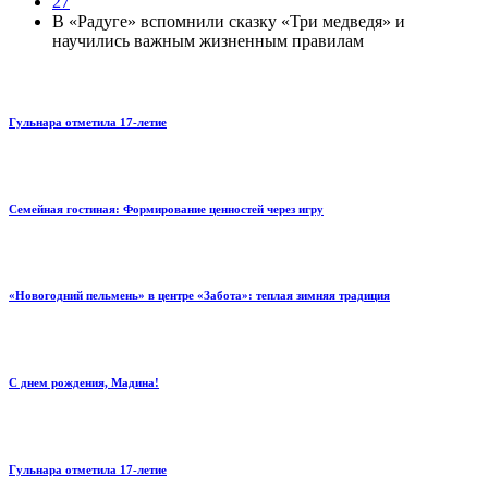
27
В «Радуге» вспомнили сказку «Три медведя» и
научились важным жизненным правилам
Гульнара отметила 17‑летие
Семейная гостиная: Формирование ценностей через игру
«Новогодний пельмень» в центре «Забота»: теплая зимняя традиция
С днем рождения, Мадина!
Гульнара отметила 17‑летие