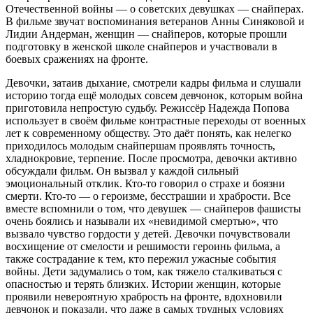
Отечественной войны — о советских девушках — снайперах.
В фильме звучат воспоминания ветеранов Анны Синяковой и
Лидии Андерман, женщин — снайперов, которые прошли
подготовку в женской школе снайперов и участвовали в
боевых сражениях на фронте.
Девочки, затаив дыхание, смотрели кадры фильма и слушали
историю тогда ещё молодых совсем девчонок, которым война
приготовила непростую судьбу. Режиссёр Надежда Попова
использует в своём фильме контрастные переходы от военных
лет к современному обществу. Это даёт понять, как нелегко
приходилось молодым снайпершам проявлять точность,
хладнокровие, терпение. После просмотра, девочки активно
обсуждали фильм. Он вызвал у каждой сильный
эмоциональный отклик. Кто-то говорил о страхе и боязни
смерти. Кто-то — о героизме, бесстрашии и храбрости. Все
вместе вспомнили о том, что девушек — снайперов фашисты
очень боялись и называли их «невидимой смертью», что
вызвало чувство гордости у детей. Девочки почувствовали
восхищение от смелости и решимости героинь фильма, а
также сострадание к тем, кто пережил ужасные события
войны. Дети задумались о том, как тяжело сталкиваться с
опасностью и терять близких. Истории женщин, которые
проявили невероятную храбрость на фронте, вдохновили
девчонок и показали, что даже в самых трудных условиях