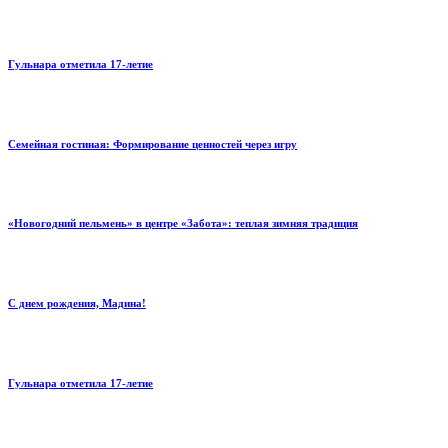
Гульнара отметила 17‑летие
Семейная гостиная: Формирование ценностей через игру
«Новогодний пельмень» в центре «Забота»: теплая зимняя традиция
С днем рождения, Мадина!
Гульнара отметила 17‑летие