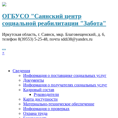
Перейти
к
содержимому
ОГБУСО "Саянский центр
социальной реабилитации "Забота"
Иркутская область, г. Саянск, мкр. Благовещенский, д. 6,
телефон 8(39553) 5-25-48, почта sddi38@yandex.ru
×
Сведения
Информация о поставщике социальных услуг
Документы
Информация о получателях социальных услуг
Кадровый состав
Руководители
Карта доступности
Материально-техническое обеспечение
Информация о проверках
Охрана труда