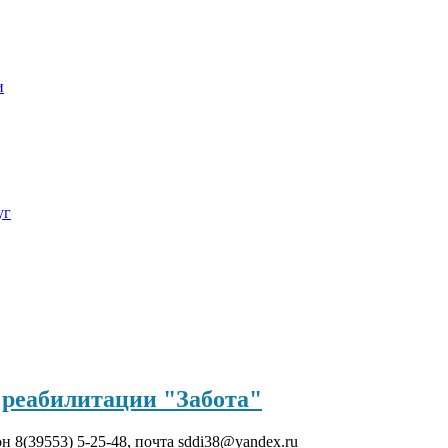
и
уг
реабилитации "Забота"
он 8(39553) 5-25-48, почта sddi38@yandex.ru