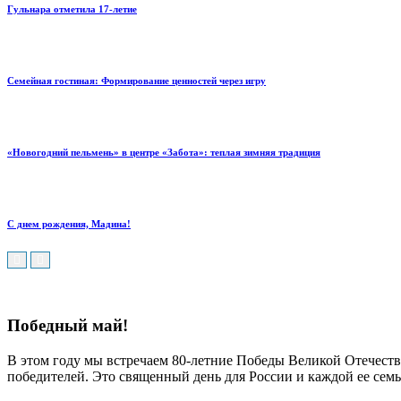
Гульнара отметила 17‑летие
Семейная гостиная: Формирование ценностей через игру
«Новогодний пельмень» в центре «Забота»: теплая зимняя традиция
С днем рождения, Мадина!
Победный май!
В этом году мы встречаем 80-летние Победы Великой Отечест
победителей. Это священный день для России и каждой ее семь