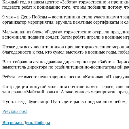
Каждый год в нашем центре «Забота» торжественно и проникно
подвести ребят к пониманию того, что мы победили потому, чт
9 мая – в День Победы – воспитанники стали участниками тра
организатор мероприятия, вручила памятные сертификаты и сл
Мальчишки из блока «Радуга» торжественно открыли праздник 
вспоминали подвиги солдат. Затем ребята играли в военные иг
Позже для всех воспитанников прошло торжественное мероприя
благодарности к тем, кто сумел выстоять в военные годы, побед
Всех собравшихся поздравила директор центра «Забота» Ларис
заместитель директора по реабилитационно-воспитательной раб
Ребята все вместе пели задорные песни: «Катюша», «Прадедуш
По традиции минутой молчания почтили память героев, соверш
танцевали «Майский вальс». А закончилось мероприятие пра
Пусть всегда будет мир! Пусть дети растут под мирным небом, з
Previous post
Встречая День Победы