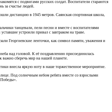
накомятся с подвигами русских солдат. Воспитатели стараются
ь за счастье людей.
рошли дистанцию в 1945 метров. Саянская спортивная школа,
альчики танцевали, пели песни и вместе с воспитателями
уставшие устроили привал с завтраком на траве.
али Георгиевские ленточки, как символ памяти, уважения и
неба над головой. К её поздравлению присоединилась
к важно сберечь мир на нашей планете.
атики внесла яркую ноту в наше торжественное мероприятие.
олнце. Под солнечным небом ребята вместе со взрослыми
 Победы».