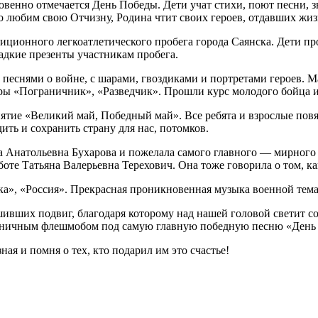
венно отмечается День Победы. Дети учат стихи, поют песни, з
о любим свою Отчизну, Родина чтит своих героев, отдавших жизн
диционного легкоатлетического пробега города Саянска. Дети п
адкие презенты участникам пробега.
песнями о войне, с шарами, гвоздиками и портретами героев. М
ры «Пограничник», «Разведчик». Прошли курс молодого бойца и 
тие «Великий май, Победный май». Все ребята и взрослые повяз
ить и сохранить страну для нас, потомков.
а Анатольевна Бухарова и пожелала самого главного — мирного 
оте Татьяна Валерьевна Терехович. Она тоже говорила о том, ка
ка», «Россия». Прекрасная проникновенная музыка военной тем
ивших подвиг, благодаря которому над нашей головой светит с
здничным флешмобом под самую главную победную песню «День
ная и помня о тех, кто подарил им это счастье!