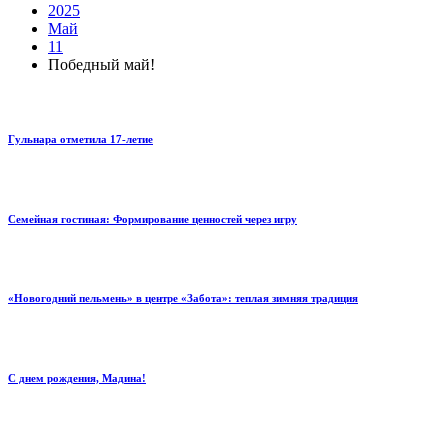
2025
Май
11
Победный май!
Гульнара отметила 17‑летие
Семейная гостиная: Формирование ценностей через игру
«Новогодний пельмень» в центре «Забота»: теплая зимняя традиция
С днем рождения, Мадина!