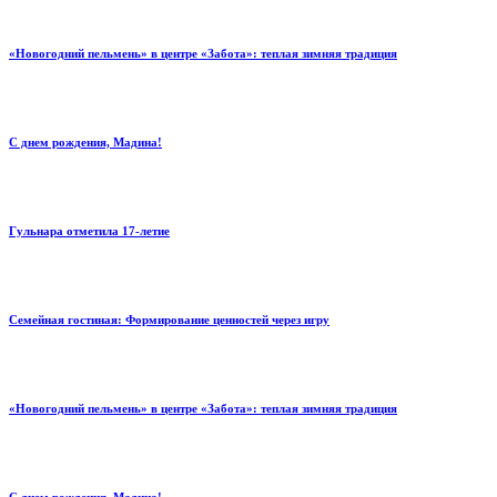
«Новогодний пельмень» в центре «Забота»: теплая зимняя традиция
С днем рождения, Мадина!
Гульнара отметила 17‑летие
Семейная гостиная: Формирование ценностей через игру
«Новогодний пельмень» в центре «Забота»: теплая зимняя традиция