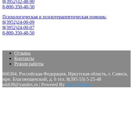
8(3952)32-48-90
8-800-350-40-50
Психологическая и психотерапевтическая помощь:
8(3952)24-00-09
8(3952)24-00-07
8-800-350-40-50
Отзывы
Контакты
Режим работы
666304, Российская Федерация, Иркутская область, г. Саянск,
мрн. Благовещенский, д. 6 тел. 8(395-53) 5-25-48
sddi38@yandex.ru | Powered By
SpiceThemes