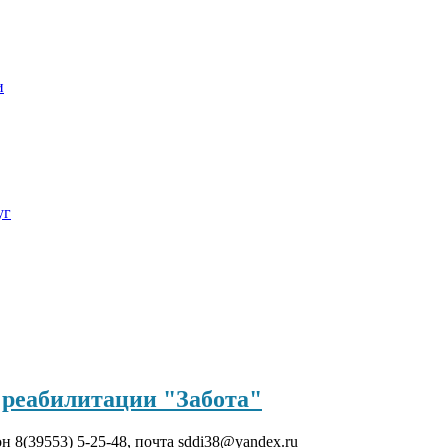
и
уг
реабилитации "Забота"
он 8(39553) 5-25-48, почта sddi38@yandex.ru