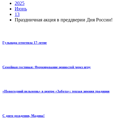
2025
Июнь
13
Праздничная акция в преддверии Дня России!
Гульнара отметила 17‑летие
Семейная гостиная: Формирование ценностей через игру
«Новогодний пельмень» в центре «Забота»: теплая зимняя традиция
С днем рождения, Мадина!