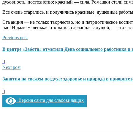
духовность, постоянство; красный — сила. Ромашки стали симв
Все очень старались, и получились красивые, душевные работы
Эта акция — не только творчество, но и патриотическое воспи
нас! И даже маленькая открытка, сделанная с душой, — это ча
Previous post
В центре «Забота» отметили День социального работника и
Next post
Занятия на свежем воздухе: здоровье и природа в приоритет
Версия сайта для слабовидящих