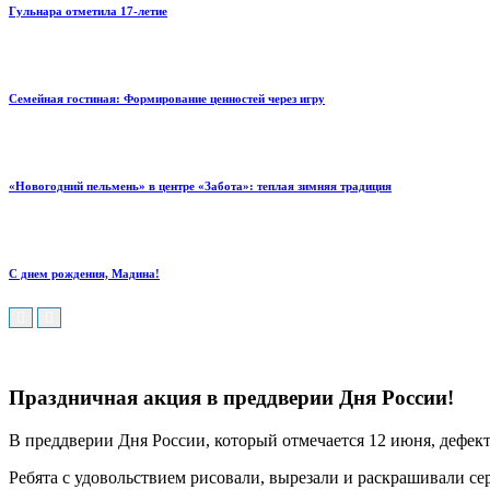
Гульнара отметила 17‑летие
Семейная гостиная: Формирование ценностей через игру
«Новогодний пельмень» в центре «Забота»: теплая зимняя традиция
С днем рождения, Мадина!
Праздничная акция в преддверии Дня России!
В преддверии Дня России, который отмечается 12 июня, дефек
Ребята с удовольствием рисовали, вырезали и раскрашивали се