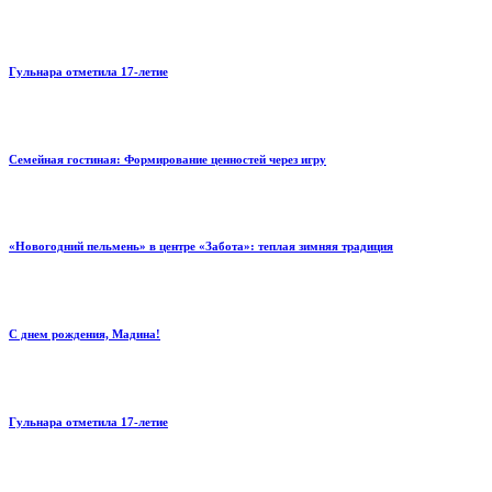
Гульнара отметила 17‑летие
Семейная гостиная: Формирование ценностей через игру
«Новогодний пельмень» в центре «Забота»: теплая зимняя традиция
С днем рождения, Мадина!
Гульнара отметила 17‑летие