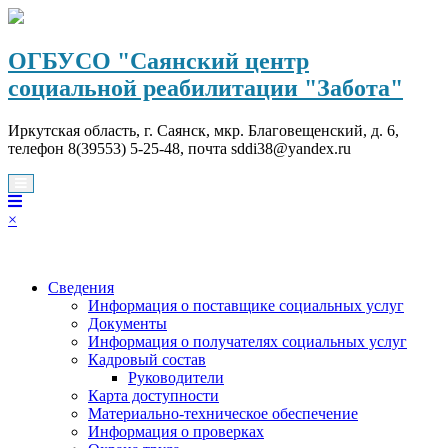
Перейти
к
содержимому
ОГБУСО "Саянский центр
социальной реабилитации "Забота"
Иркутская область, г. Саянск, мкр. Благовещенский, д. 6,
телефон 8(39553) 5-25-48, почта sddi38@yandex.ru
×
Сведения
Информация о поставщике социальных услуг
Документы
Информация о получателях социальных услуг
Кадровый состав
Руководители
Карта доступности
Материально-техническое обеспечение
Информация о проверках