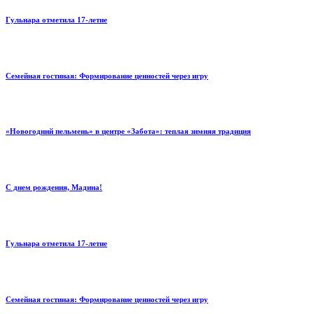
Гульнара отметила 17‑летие
Семейная гостиная: Формирование ценностей через игру
«Новогодний пельмень» в центре «Забота»: теплая зимняя традиция
С днем рождения, Мадина!
Гульнара отметила 17‑летие
Семейная гостиная: Формирование ценностей через игру