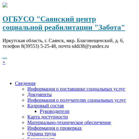
Перейти
к
содержимому
ОГБУСО "Саянский центр
социальной реабилитации "Забота"
Иркутская область, г. Саянск, мкр. Благовещенский, д. 6,
телефон 8(39553) 5-25-48, почта sddi38@yandex.ru
×
Сведения
Информация о поставщике социальных услуг
Документы
Информация о получателях социальных услуг
Кадровый состав
Руководители
Карта доступности
Материально-техническое обеспечение
Информация о проверках
Охрана труда