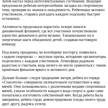
Затем настал черед интеллектуальных состязаний. Ведущие
предложили ребятам интереснейшие загадки на спортивную
тему, проверяя их знания и находчивость. Ребятишки активно
участвовали, стараясь разгадать каждую подсказку быстрее
остальных.
Активность продолжала нарастать: вскоре начался
динамичный флэшмоб, где все участники почувствовали
единство движения и ритм музыки. Танцевальные па и
энергичные шаги объединяли детей, создавая настоящую
команду.
Под конец праздника, ко всеобщему восторгу, появились
сладкие сюрпризы — вкусные призы, которыми организаторы
поделились с каждым участником. Атмосфера радовала
радостью и счастьем, ведь ничего не могло сравниться с таким
приятным финалом яркого и активного дня.
Дальше больше: следуя традициям лагеря, ребята из отряда
«Спасатели» совершили увлекательное путешествие в мир
мячей. Они познакомились с различными видами спортивных
мячей, узнали особенности каждого вида спорта и даже сами
попытались изготовить собственный мяч. Когда работа была
завершена, ребята гордо демонстрировали плоды своего труда
друг другу, радуясь успеху.