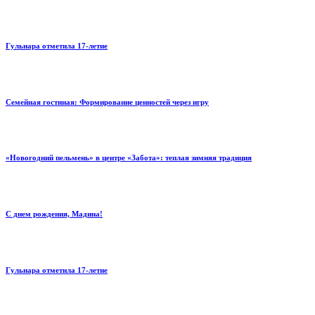
Гульнара отметила 17‑летие
Семейная гостиная: Формирование ценностей через игру
«Новогодний пельмень» в центре «Забота»: теплая зимняя традиция
С днем рождения, Мадина!
Гульнара отметила 17‑летие