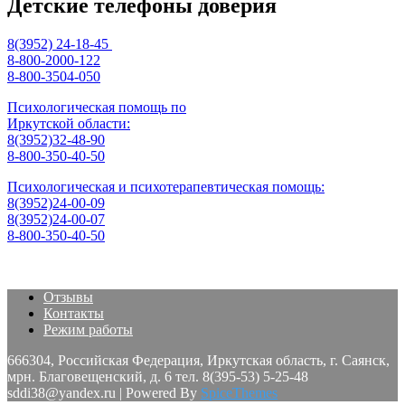
Детские телефоны доверия
8(3952) 24-18-45
8-800-2000-122
8-800-3504-050
Психологическая помощь по
Иркутской области:
8(3952)32-48-90
8-800-350-40-50
Психологическая и психотерапевтическая помощь:
8(3952)24-00-09
8(3952)24-00-07
8-800-350-40-50
Отзывы
Контакты
Режим работы
666304, Российская Федерация, Иркутская область, г. Саянск,
мрн. Благовещенский, д. 6 тел. 8(395-53) 5-25-48
sddi38@yandex.ru | Powered By
SpiceThemes