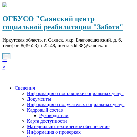
Перейти
к
содержимому
ОГБУСО "Саянский центр
социальной реабилитации "Забота"
Иркутская область, г. Саянск, мкр. Благовещенский, д. 6,
телефон 8(39553) 5-25-48, почта sddi38@yandex.ru
×
Сведения
Информация о поставщике социальных услуг
Документы
Информация о получателях социальных услуг
Кадровый состав
Руководители
Карта доступности
Материально-техническое обеспечение
Информация о проверках