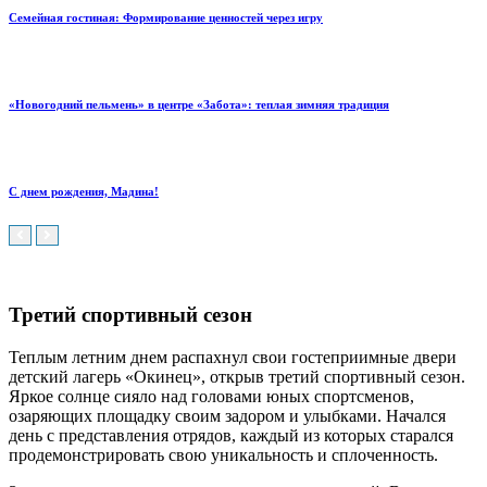
Семейная гостиная: Формирование ценностей через игру
«Новогодний пельмень» в центре «Забота»: теплая зимняя традиция
С днем рождения, Мадина!
Третий спортивный сезон
Теплым летним днем распахнул свои гостеприимные двери
детский лагерь «Окинец», открыв третий спортивный сезон.
Яркое солнце сияло над головами юных спортсменов,
озаряющих площадку своим задором и улыбками. Начался
день с представления отрядов, каждый из которых старался
продемонстрировать свою уникальность и сплоченность.