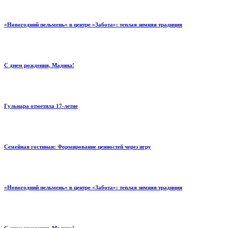
«Новогодний пельмень» в центре «Забота»: теплая зимняя традиция
С днем рождения, Мадина!
Гульнара отметила 17‑летие
Семейная гостиная: Формирование ценностей через игру
«Новогодний пельмень» в центре «Забота»: теплая зимняя традиция