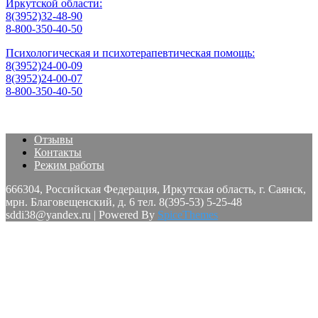
Иркутской области:
8(3952)32-48-90
8-800-350-40-50
Психологическая и психотерапевтическая помощь:
8(3952)24-00-09
8(3952)24-00-07
8-800-350-40-50
Отзывы
Контакты
Режим работы
666304, Российская Федерация, Иркутская область, г. Саянск,
мрн. Благовещенский, д. 6 тел. 8(395-53) 5-25-48
sddi38@yandex.ru | Powered By
SpiceThemes