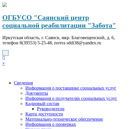
Перейти
к
содержимому
ОГБУСО "Саянский центр
социальной реабилитации "Забота"
Иркутская область, г. Саянск, мкр. Благовещенский, д. 6,
телефон 8(39553) 5-25-48, почта sddi38@yandex.ru
×
Сведения
Информация о поставщике социальных услуг
Документы
Информация о получателях социальных услуг
Кадровый состав
Руководители
Карта доступности
Материально-техническое обеспечение
Информация о проверках