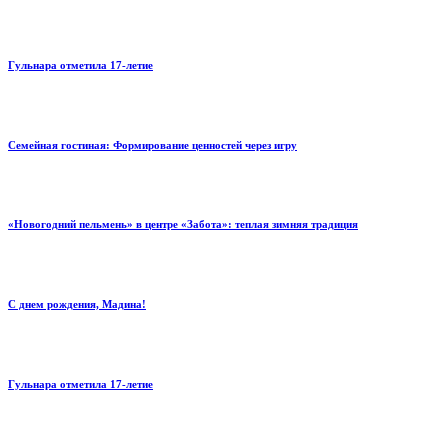
Гульнара отметила 17‑летие
Семейная гостиная: Формирование ценностей через игру
«Новогодний пельмень» в центре «Забота»: теплая зимняя традиция
С днем рождения, Мадина!
Гульнара отметила 17‑летие