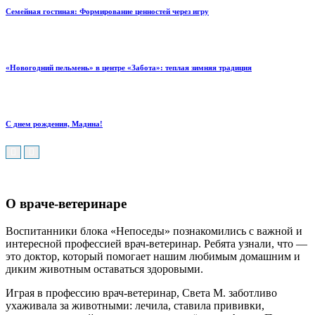
Семейная гостиная: Формирование ценностей через игру
«Новогодний пельмень» в центре «Забота»: теплая зимняя традиция
С днем рождения, Мадина!
О враче-ветеринаре
Воспитанники блока «Непоседы» познакомились с важной и
интересной профессией врач-ветеринар. Ребята узнали, что —
это доктор, который помогает нашим любимым домашним и
диким животным оставаться здоровыми.
Играя в профессию врач-ветеринар, Света М. заботливо
ухаживала за животными: лечила, ставила прививки,