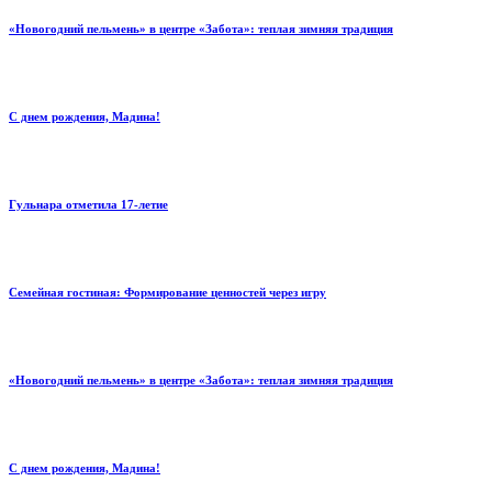
«Новогодний пельмень» в центре «Забота»: теплая зимняя традиция
С днем рождения, Мадина!
Гульнара отметила 17‑летие
Семейная гостиная: Формирование ценностей через игру
«Новогодний пельмень» в центре «Забота»: теплая зимняя традиция
С днем рождения, Мадина!