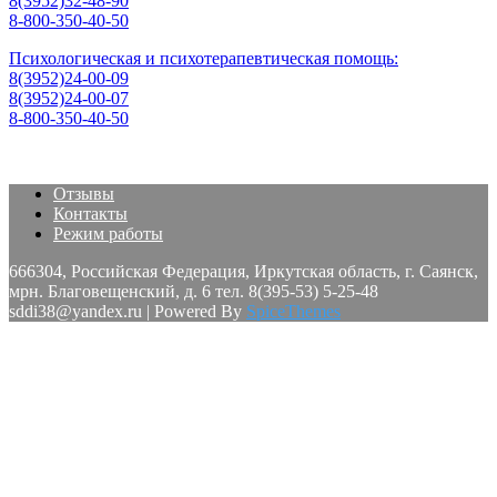
8(3952)32-48-90
8-800-350-40-50
Психологическая и психотерапевтическая помощь:
8(3952)24-00-09
8(3952)24-00-07
8-800-350-40-50
Отзывы
Контакты
Режим работы
666304, Российская Федерация, Иркутская область, г. Саянск,
мрн. Благовещенский, д. 6 тел. 8(395-53) 5-25-48
sddi38@yandex.ru | Powered By
SpiceThemes