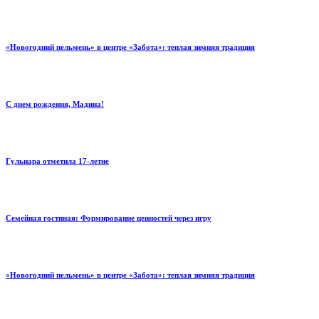
«Новогодний пельмень» в центре «Забота»: теплая зимняя традиция
С днем рождения, Мадина!
Гульнара отметила 17‑летие
Семейная гостиная: Формирование ценностей через игру
«Новогодний пельмень» в центре «Забота»: теплая зимняя традиция